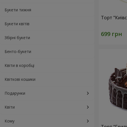
Букети тижня
Торт "Київ
Букети квітів
Збірні букети
Бенто-букети
Квіти в коробці
Квіткові кошики
Подарунки
Квіти
Кому
Торт "Грил