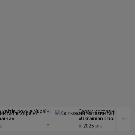
квітів року в Україні
Сервіс доставки квітів
раїни»
«Ukrainian Choice»
к
2025 рік