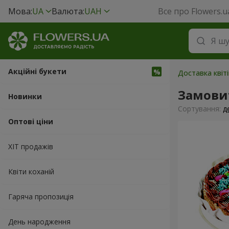
Мова:
UA
Валюта:
UAH
Все про Flowers.u
Акційні букети
Доставка квіті
Замови
Новинки
Сортування:
д
Оптові ціни
ХІТ продажів
Квіти коханій
Гаряча пропозиція
День народження