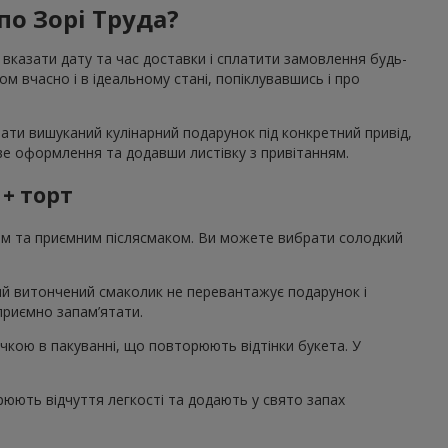
по Зорі Труда?
 вказати дату та час доставки і сплатити замовлення будь-
 вчасно і в ідеальному стані, попіклувавшись і про
рати вишуканий кулінарний подарунок під конкретний привід,
аве оформлення та додавши листівку з привітанням.
 + торт
том та приємним післясмаком. Ви можете вибрати солодкий
акий витончений смаколик не перевантажує подарунок і
 приємно запам’ятати.
ічкою в пакуванні, що повторюють відтінки букета. У
рюють відчуття легкості та додають у свято запах