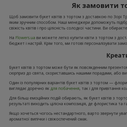
Як замовити то
Щоб замовити букет квітів з тортом з доставкою по Зорі Тру
яким зручним способом. Наші менеджери допоможуть підібрат
свіжість квітів і про цілісність солодкої частини. Ви обирає
На
Flowers.ua
ви можете легко купити квіти з тортом з доста
бюджет і настрій. Крім того, ми готові персоналізувати зам
Креати
Букет квітів з тортом може бути як повсякденним презент
сюрприз до свята, скориставшись нашими порадами, або виб
Один із популярних варіантів букет квітів з тортом — флори
виглядає доречно як
для побачення
, так і для привітання 
Для більш емоційних подій обирають, як букет квітів з тор
результаті виходить цілісна композиція, де флористика та
Якщо хочеться чогось нестандартного, варто звернути увагу
ароматної випічки і свіжоспечений смак.