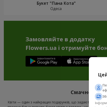
Букет "Пана Кота"
Одеса
Замовляйте в додатку
Flowers.ua і отримуйте бо
Цей
Пе
еф
Смачне допов
Зб
Квіти — один з найкращих подарунків, що задають настрій 
Інформа
презент більш повним. Букет квітів з тортом - це чудове р