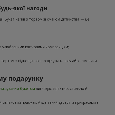
будь-якої нагоди
ї. Букет квітів з тортом зі смаком дитинства — це
 з улюбленими квітковими композиціям;
з тортом з відповідного розділу каталогу або замовити
му подарунку
вишуканим букетом
виглядає ефектно, стильно й
 святковий присмак. А ще такий десерт із прикрасами з