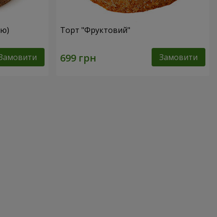
ею)
Торт "Фруктовий"
Замовити
Замовити