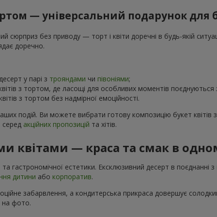
тортом — універсальний подарунок для 
 сюрприз без приводу — торт і квіти доречні в будь-якій ситуаці
ядає доречно.
есерт у парі з
трояндами
чи
півоніями
;
вітів з тортом, де ласощі для особливих моментів поєднуються
вітів з тортом без надмірної емоційності.
ваших подій. Ви можете вибрати готову композицію букет квітів 
в серед
акційних пропозицій
та хітів.
и квітами — краса та смак в одно
 та гастрономічної естетики. Ексклюзивний десерт в поєднанні з
ння дитини
або
корпоратив
.
моційне забарвлення, а кондитерська прикраса довершує солодкий
і на фото.