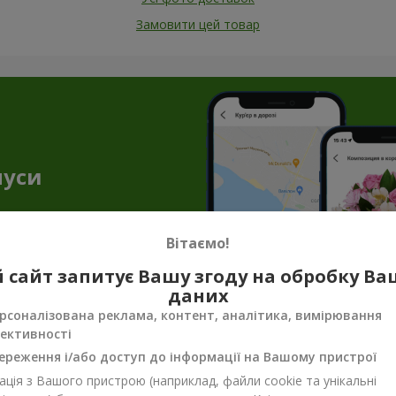
Замовити цей товар
нуси
Вітаємо!
 сайт запитує Вашу згоду на обробку В
даних
рсоналізована реклама, контент, аналітика, вимірювання
ективності
нення до квітів — торт як подарунок в 
ереження і/або доступ до інформації на Вашому пристрої
і створюють незабутню атмосферу. Але букет квітів з тортом доз
ція з Вашого пристрою (наприклад, файли cookie та унікальні
ішення, якщо ви збираєтесь в гості, готуєтесь до побачення або