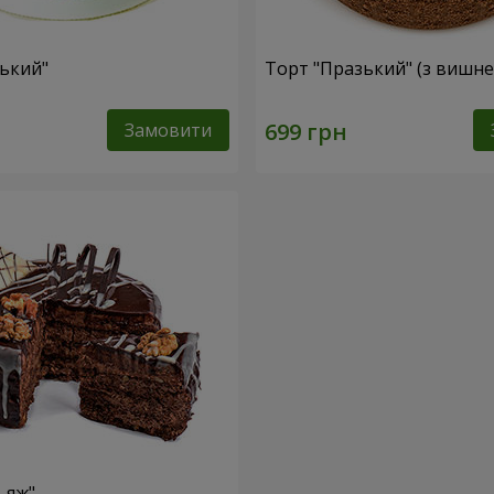
ський"
Торт "Празький" (з вишн
Замовити
ьяж"