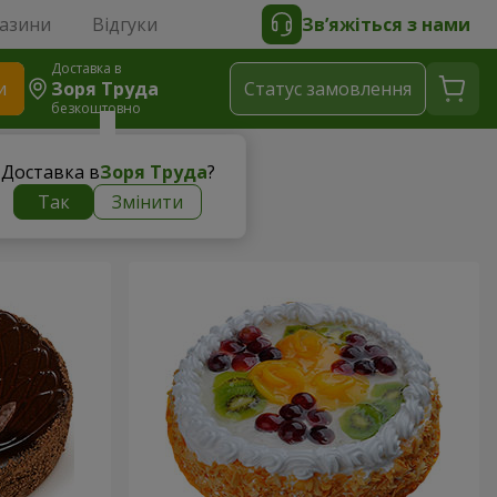
газини
Відгуки
Зв’яжіться з нами
Доставка в
и
Зоря Труда
Статус замовлення
безкоштовно
Доставка в
Зоря Труда
?
Так
Змінити