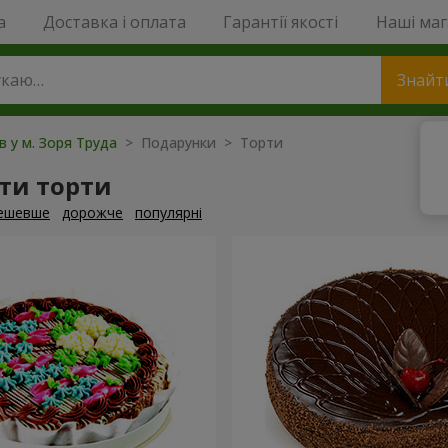
a
Доставка і оплата
Гарантії якості
Наші ма
Знайт
в у м. Зоря Труда
> Подарунки > Торти
ти торти
ешевше
дорожче
популярні