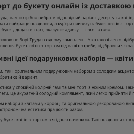
рт до букету онлайн із доставкою 
да, вам потрібно вибрати відповідний варіант десерту та квітів,
и найкраще поєднання, а кур’єри привезуть букет квітів з тортом
те букет, додаєте торт, вказуєте адресу — і все готово.
вкою по Зорі Труда в одному замовленні. У каталозі легко підіб
овлення букет квітів з тортом під ваші потреби, підібравши яскр
вні ідеї подарункових наборів — квіти
ом, так і оригінальним подарунковим набором з солодким акцен
рати свій варіант.
стика у спокійній колірній гамі та міні-торт із ніжним кремом. Т
колеги. Це акуратний солодкий комплімент, який легко прийняти й
том набори з квітами у коробці та оригінальною декорованою вип
 гастрономічна естетика працюють разом.
 букет квітів з тортом з ягідною начинкою. Такі поєднання ство