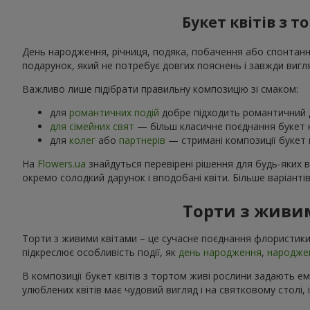
Букет квітів з 
День народження, річниця, подяка, побачення або спонтанний
подарунок, який не потребує довгих пояснень і завжди вигл
Важливо лише підібрати правильну композицію зі смаком:
для
романтичних подій
добре підходить романтичний д
для сімейних свят
— більш класичне поєднання букет к
для
колег
або
партнерів
— стримані композиції букет к
На
Flowers.ua
знайдуться перевірені рішення для будь-яких 
окремо солодкий дарунок і вподобані квіти. Більше варіанті
Торти з живим
Торти з живими квітами – це сучасне поєднання флористики
підкреслює особливість події, як
день народження
,
народже
В композиції букет квітів з тортом живі рослини задають е
улюблених квітів має чудовий вигляд і на святковому столі, 