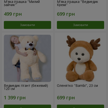
М'яка іграшка "Милий
М'яка іграшка "Ведмедик
зайчик"
Кремі"
Замовити
Замовити
Ведмедик гігант (бежевий)
Оленятко "Bambi", 23 см
120 см