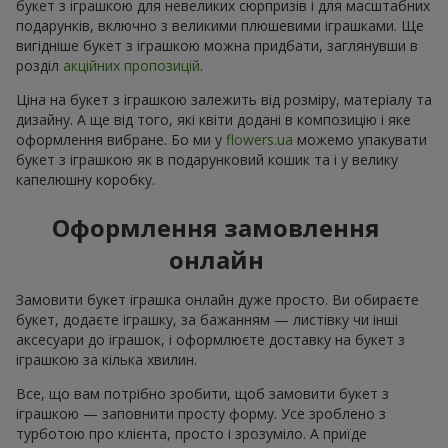
букет з іграшкою для невеликих сюрпризів і для масштабних
подарунків, включно з великими плюшевими іграшками. Ще
вигідніше букет з іграшкою можна придбати, заглянувши в
розділ
акційних пропозицій
.
Ціна на букет з іграшкою залежить від розміру, матеріалу та
дизайну. А ще від того, які квіти додані в композицію і яке
оформлення вибране. Бо ми у
flowers.ua
можемо упакувати
букет з іграшкою як в подарунковий кошик та і у велику
капелюшну коробку.
Оформлення замовлення
онлайн
Замовити букет іграшка онлайн дуже просто. Ви обираєте
букет, додаєте іграшку, за бажанням — листівку чи інші
аксесуари до іграшок, і оформлюєте доставку на букет з
іграшкою за кілька хвилин.
Все, що вам потрібно зробити, щоб замовити букет з
іграшкою — заповнити просту форму. Усе зроблено з
турботою про клієнта, просто і зрозуміло. А приїде