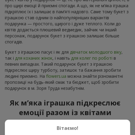
про щирі емоції й приємні спогади. А що, як не м’яка іграшка
підкріплює їх і залишає в пам’яті надовго. Саме тому букет з
іграшкою став одним із найпопулярніших варіантів
подарунка — простого, щирого і дуже теплого. Коли до
квітів додається плюшевий ведмедик, зайчик чи інший
персонаж, подарунок букет з іграшкою залишає більше
спогадів.
Букет з іграшкою пасує і як для
дівчаток молодшого віку
,
так і
для коханих жінок
, і навіть
для колег по роботі
в
певних випадках. Такий подарунок букет з іграшкою
підкреслює щиру турботу, затишок та бажання зробити
людині приємно. На
flowers.ua
можна знайти різноманітні
пропозиції на будь-який смак та бюджет, щоб зробити
подарунок в м. Зоря Труда незабутнім.
Як м’яка іграшка підкреслює
емоції разом із квітами
Букет з іграшкою — універсальне і завжди влучне рішення.
Вітаємо!
Таке поєднання подвоює емоції та дає можливість