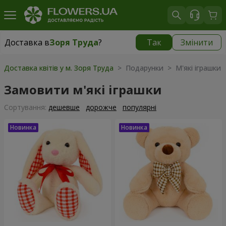
Доставка в
Зоря Труда
?
Так
Змінити
Доставка в
Зоря Труда
|
безкоштовно
Доставка квітів у м. Зоря Труда
> Подарунки > М'які іграшки
Замовити м'які іграшки
Сортування:
дешевше
дорожче
популярні