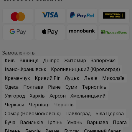
Замовлення в:
Київ
Вінниця
Дніпро
Житомир
Запоріжжя
Івано-Франківськ
Кропивницький (Кіровоград)
Кременчук
Кривий Ріг
Луцьк
Львів
Миколаїв
Одеса
Полтава
Рівне
Суми
Тернопіль
Ужгород
Харків
Херсон
Хмельницький
Черкаси
Чернівці
Чернігів
Самар (Новомосковськ)
Павлоград
Біла Церква
Буча
Васильків
Ірпінь
Умань
Варшава
Прага
Відень
Берлін
Ревне
Бургас
Сонячний берег