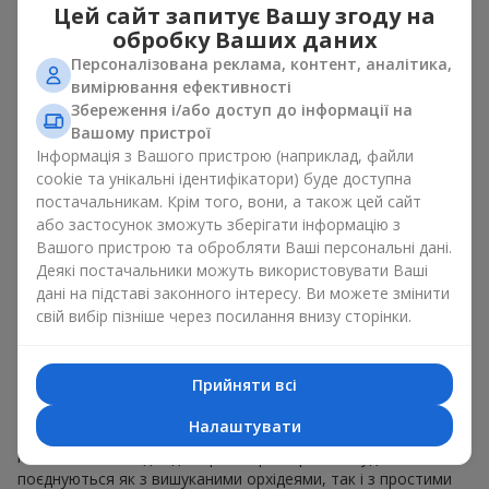
оновлювати їх в пам’яті, кожен раз, коли плюшевий
Цей сайт запитує Вашу згоду на
приятель потрапляє у поле зору Разом букет з іграшкою
обробку Ваших даних
працюють ідеально. Квіти та іграшка створюють баланс між
Персоналізована реклама, контент, аналітика,
красою і ніжністю, а ще залишають приємний подарунок на
вимірювання ефективності
довгі роки.
Збереження і/або доступ до інформації на
Приємні на дотик іграшки викликають відчуття спокою та
Вашому пристрої
домашній затишок. Тому букет з іграшкою – це дійсно
Інформація з Вашого пристрою (наприклад, файли
відмінний спосіб лишити спогад про того, хто подарував
cookie та унікальні ідентифікатори) буде доступна
цей букет з іграшкою.
постачальникам. Крім того, вони, а також цей сайт
або застосунок зможуть зберігати інформацію з
Популярні комбінації букетів і
Вашого пристрою та обробляти Ваші персональні дані.
Деякі постачальники можуть використовувати Ваші
іграшок
дані на підставі законного інтересу. Ви можете змінити
свій вибір пізніше через посилання внизу сторінки.
Букет з іграшкою може бути різним. На нашому сервісі є
варіанти, що створюють поєднання букет з іграшкою,
використовуючи
троянди
,
гербери
або ніжні
гіпсофіли
.
Прийняти всі
Іграшок також багато. Проте, найчастіше наші клієнти
обирають, як букет з іграшкою композицію ведмедик з
Налаштувати
квітами. Це класика, яка ніколи не підводить. До того ж у
нас є плюшеві ведмедики різних розмірів, які чудово
поєднуються як з вишуканими орхідеями, так і з простими