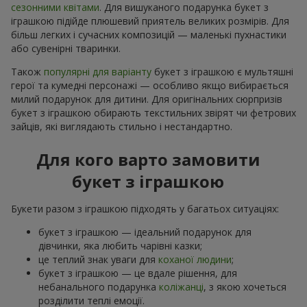
сезонними квітами
. Для вишуканого подарунка букет з
іграшкою підійде плюшевий приятель великих розмірів. Для
більш легких і сучасних композицій — маленькі пухнастики
або сувенірні тваринки.
Також
популярні для варіанту
букет з іграшкою є мультяшні
герої та кумедні персонажі — особливо якщо вибирається
милий подарунок для дитини. Для оригінальних сюрпризів
букет з іграшкою обирають текстильних звірят чи фетрових
зайців, які виглядають стильно і нестандартно.
Для кого варто замовити
букет з іграшкою
Букети разом з іграшкою підходять у багатьох ситуаціях:
букет з іграшкою — ідеальний подарунок для
дівчинки, яка любить чарівні казки;
це теплий знак уваги для
коханої людини
;
букет з іграшкою — це вдале рішення, для
небанального подарунка
коліжанці
, з якою хочеться
розділити теплі емоції.