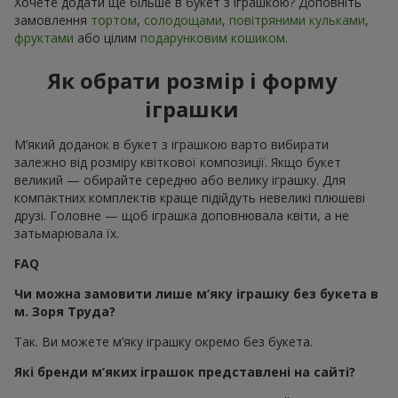
Хочете додати ще більше в букет з іграшкою? Доповніть
замовлення
тортом
,
солодощами
,
повітряними кульками
,
фруктами
або цілим
подарунковим кошиком
.
Як обрати розмір і форму
іграшки
М’який доданок в букет з іграшкою варто вибирати
залежно від розміру квіткової композиції. Якщо букет
великий — обирайте середню або велику іграшку. Для
компактних комплектів краще підійдуть невеликі плюшеві
друзі. Головне — щоб іграшка доповнювала квіти, а не
затьмарювала їх.
FAQ
Чи можна замовити лише м’яку іграшку без букета в
м. Зоря Труда?
Так. Ви можете м’яку іграшку окремо без букета.
Які бренди м’яких іграшок представлені на сайті?