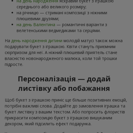
на день народження
яскравий букет з іграшкою
середнього або великого розміру;
на річницю — стримані композиції з ніжними
плюшевими друзями;
на день Валентина
— романтичні варіанти з
велетенськими ведмедиками та серцями.
На
день народження дитини
молодій матусі також можна
подарувати букет з іграшкою. Квіти стануть приємним
сюрпризом для неї. А ніжний плюшевий приятель стане
власністю новонародженого малюка, коли той трошки
підросте.
Персоналізація — додай
листівку або побажання
Щоб букет з іграшкою приніс ще більше позитивних емоцій,
потрібні важливі слова. Додайте до замовлення іграшка та
букет листівку з вашим текстом. Або попросить флористів
прикрасити композицію букет з іграшкою вишуканим
декором, який підсилить ефект подарунка.