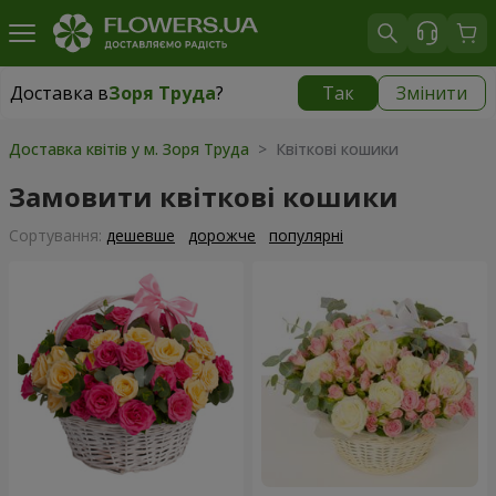
Доставка в
Зоря Труда
?
Так
Змінити
Доставка в
Зоря Труда
|
безкоштовно
Доставка квітів у м. Зоря Труда
> Квіткові кошики
Замовити квіткові кошики
Сортування:
дешевше
дорожче
популярні