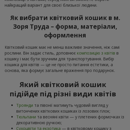
найкращий варіант для своєї близької людини.
Як вибрати квітковий кошик в м.
Зоря Труда – форма, матеріали,
оформлення
Квітковий кошик має не менш важливе значення, ніж самі
рослини. Він задає стиль, доповнює
композицію з квітів
в
кошику і має бути зручним для транспортування. Вибір
кошика для квітів — це не просто питання естетики, а
основа, яка формує загальне враження про подарунок.
Який квітковий кошик
підійде під різні види квітів
Троянди
та півонії матимуть чудовий вигляд у
витончених квіткових кошиках із лозових гілок;
Тюльпани
та весняні квіти — у плетених формочках із
декоративною ручкою;
Сухоцвіти та екзотика
— в квітковому кошику з