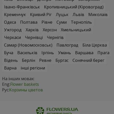
Івано-Франківськ
Кропивницький (Кіровоград)
Кременчук
Кривий Ріг
Луцьк
Львів
Миколаїв
Одеса
Полтава
Рівне
Суми
Тернопіль
Ужгород
Харків
Херсон
Хмельницький
Черкаси
Чернівці
Чернігів
Самар (Новомосковськ)
Павлоград
Біла Церква
Буча
Васильків
Ірпінь
Умань
Варшава
Прага
Відень
Берлін
Ревне
Бургас
Сонячний берег
Варна
інші регіони
На інших мовах:
Eng:
Flower baskets
Рус:
Корзины цветов