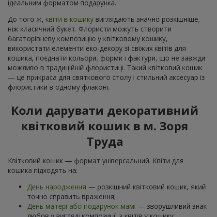
ідеальним форматом подарунка.
До того ж,
квіти в кошику
виглядають значно розкішніше,
ніж класичний букет. Флористи можуть створити
багаторівневу композицію у квітковому кошику,
використати елементи еко-декору зі свіжих квітів для
кошика, поєднати кольори, форми і фактури, що не завжди
можливо в традиційній флористиці. Такий квітковий кошик
— це прикраса для святкового столу і стильний аксесуар із
флористики в одному флаконі.
Коли дарувати декоративний
квітковий кошик в м. Зоря
Труда
Квітковий кошик — формат універсальний. Квіти для
кошика підходять на:
День народження
— розкішний квітковий кошик, який
точно справить враження;
День матері або подарунок мамі
— зворушливий знак
любов у вигляді композиції з квітів у кошику;