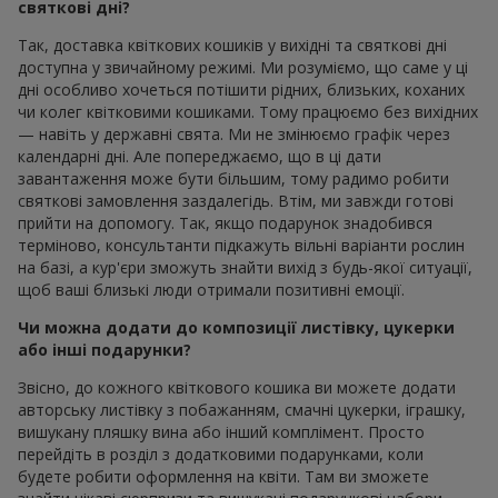
святкові дні?
Так, доставка квіткових кошиків у вихідні та святкові дні
доступна у звичайному режимі. Ми розуміємо, що саме у ці
дні особливо хочеться потішити рідних, близьких, коханих
чи колег квітковими кошиками. Тому працюємо без вихідних
— навіть у державні свята. Ми не змінюємо графік через
календарні дні. Але попереджаємо, що в ці дати
завантаження може бути більшим, тому радимо робити
святкові замовлення заздалегідь. Втім, ми завжди готові
прийти на допомогу. Так, якщо подарунок знадобився
терміново, консультанти підкажуть вільні варіанти рослин
на базі, а кур'єри зможуть знайти вихід з будь-якої ситуації,
щоб ваші близькі люди отримали позитивні емоції.
Чи можна додати до композиції листівку, цукерки
або інші подарунки?
Звісно, до кожного квіткового кошика ви можете додати
авторську листівку з побажанням, смачні цукерки, іграшку,
вишукану пляшку вина або інший комплімент. Просто
перейдіть в розділ з додатковими подарунками, коли
будете робити оформлення на квіти. Там ви зможете