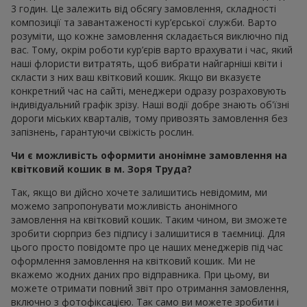
3 годин. Це залежить від обсягу замовлення, складності
композиції та завантаженості кур’єрської служби. Варто
розуміти, що кожне замовлення складається виключно під
вас. Тому, окрім роботи кур’єрів варто врахувати і час, який
наші флористи витратять, щоб вибрати найгарніші квіти і
скласти з них ваш квітковий кошик. Якщо ви вказуєте
конкретний час на сайті, менеджери одразу розраховують
індивідуальний графік зрізу. Наші водії добре знають об'їзні
дороги міських кварталів, тому привозять замовлення без
запізнень, гарантуючи свіжість рослин.
Чи є можливість оформити анонімне замовлення на
квітковий кошик в м. Зоря Труда?
Так, якщо ви дійсно хочете залишитись невідомим, ми
можемо запропонувати можливість анонімного
замовлення на квітковий кошик. Таким чином, ви зможете
зробити сюрприз без підпису і залишитися в таємниці. Для
цього просто повідомте про це наших менеджерів під час
оформлення замовлення на квітковий кошик. Ми не
вкажемо жодних даних про відправника. При цьому, ви
можете отримати повний звіт про отримання замовлення,
включно з фотофіксацією. Так само ви можете зробити і