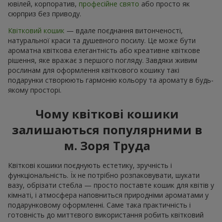
ювілей, корпоратив,
професійне свято
або просто як
сюрприз без приводу.
Квітковий кошик
— вдале поєднання витонченості,
натуральної краси та душевного посилу. Це може бути
ароматна квіткова елегантність або креативне квіткове
рішення, яке вражає з першого погляду. Завдяки живим
рослинам для оформлення квіткового кошику такі
подарунки створюють гармонію кольору та аромату в будь-
якому просторі.
Чому квіткові кошики
залишаються популярними в
м. Зоря Труда
Квіткові кошики поєднують естетику, зручність і
функціональність. Їх не потрібно розпаковувати, шукати
вазу, обрізати стебла — просто поставте кошик для квітів у
кімнаті, і атмосфера наповниться природніми ароматами у
подарунковому оформленні. Саме така практичність і
готовність до миттєвого використання робить квітковий