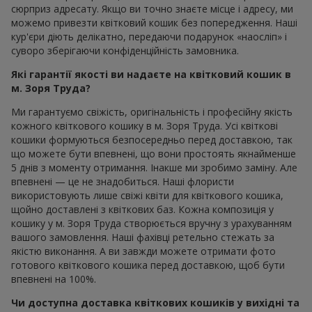
сюрприз адресату. Якщо ви точно знаєте місце і адресу, ми
можемо привезти квітковий кошик без попередження. Наші
кур'єри діють делікатно, передаючи подарунок «наосліп» і
суворо зберігаючи конфіденційність замовника.
Які гарантії якості ви надаєте на квітковий кошик в
м. Зоря Труда?
Ми гарантуємо свіжість, оригінальність і професійну якість
кожного квіткового кошику в м. Зоря Труда. Усі квіткові
кошики формуються безпосередньо перед доставкою, так
що можете бути впевнені, що вони простоять якнайменше
5 днів з моменту отримання. Інакше ми зробимо заміну. Але
впевнені — це не знадобиться. Наші флористи
використовують лише свіжі квіти для квіткового кошика,
щойно доставлені з квіткових баз. Кожна композиція у
кошику у м. Зоря Труда створюється вручну з урахуванням
вашого замовлення. Наші фахівці ретельно стежать за
якістю виконання. А ви завжди можете отримати фото
готового квіткового кошика перед доставкою, щоб бути
впевнені на 100%.
Чи доступна доставка квіткових кошиків у вихідні та