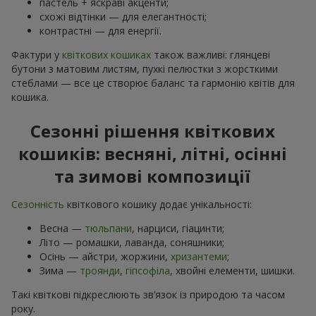
пастель + яскраві акценти;
схожі відтінки — для елегантності;
контрастні — для енергії.
Фактури у
квіткових кошиках
також важливі: глянцеві
бутони з матовим листям, пухкі пелюстки з жорсткими
стеблами — все це створює баланс та гармонію квітів для
кошика.
Сезонні рішення квіткових
кошиків: весняні, літні, осінні
та зимові композиції
Сезонність
квіткового кошику додає унікальності:
Весна —
тюльпани
, нарциси, гіацинти;
Літо — ромашки, лаванда, соняшники;
Осінь — айстри, жоржини,
хризантеми
;
Зима —
троянди
,
гіпсофіла
, хвойні елементи, шишки.
Такі квіткові підкреслюють зв’язок із природою та часом
року.