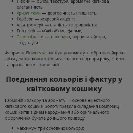
Півонії — об’єм, текстура, ароматна квіткова
елегантність;
Хризантеми
— довговічність і пишність;
Гербери — яскравий акцент;
Альстромерії — ніжність та тривалість;
Гортензії — м’які об’ємні форми;
Сезонні квіти
—
тюльпани
, нарциси, айстри,
гладіолуси.
Флористи
Flowers.ua
завжди допоможуть обрати найкращі
квіти для квіткового кошика залежно від пори року, стилю
та призначення композиції.
Поєднання кольорів і фактур у
квітковому кошику
Гармонія кольору та аромату — основа ефектного
квіткового кошика. Золоті правила складання композиції
кошик квітів з днем ​​народження або оригінального
оформлення букета до іншого приводу:
максимум три основних кольори;