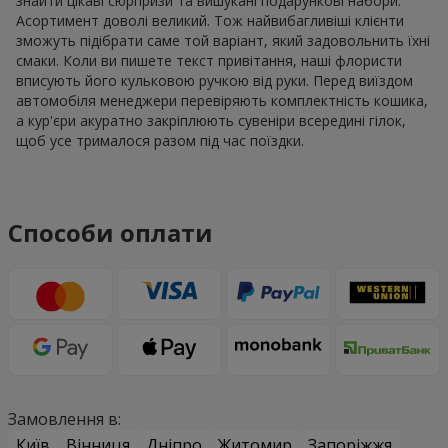
знайти цікаві сюрпризи та вишукані подарункові набори.
Асортимент доволі великий. Тож найвибагливіші клієнти
зможуть підібрати саме той варіант, який задовольнить їхні
смаки. Коли ви пишете текст привітання, наші флористи
вписують його кульковою ручкою від руки. Перед виїздом
автомобіля менеджери перевіряють комплектність кошика,
а кур'єри акуратно закріплюють сувеніри всередині гілок,
щоб усе трималося разом під час поїздки.
Способи оплати
Замовлення в:
Київ
Вінниця
Дніпро
Житомир
Запоріжжя