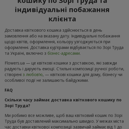
кошику по Зорі Труда та
індивідуальні побажання
клієнта
Доставка квіткового кошика здійснюється в день
замовлення або на вказану дату. Індивідуальні побажання
щодо квітів, оформлення, кольору узгоджуються при
оформленні. Доставка кур’єрами відбувається по Зорі Труда
та Україні, включно з
бізнес-адресами
.
Flowers.ua — це квіткові кошики з доставкою, які завжди
радують і дарують емоції. Стильні композиції ручної роботи,
створені
з любов’ю
, — квіткові кошики для дому, бізнесу чи
особливої події не залишають байдужими.
FAQ
Скільки часу займає доставка квіткового кошику по
Зорі Труда?
Ми робимо все можливе, щоб ваш квітковий кошик по Зорі
Труда був доставлений максимально швидко. У межах міста
час доставки квіткової композиції зазвичай займає від 1 до