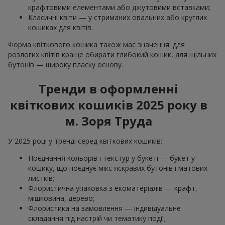
крафтовими елементами або джутовими вставками;
Класичні квіти — у стриманих овальних або круглих
кошиках для квітів.
Форма квіткового кошика також має значення: для
розлогих квітів краще обирати глибокий кошик, для щільних
бутонів — широку пласку основу.
Тренди в оформленні
квіткових кошиків 2025 року в
м. Зоря Труда
У 2025 році у тренді серед квіткових кошиків:
Поєднання кольорів і текстур у букеті — букет у
кошику, що поєднує мікс яскравих бутонів і матових
листків;
Флористична упаковка з екоматеріалів — крафт,
мішковина, дерево;
Флористика на замовлення — індивідуальне
складання під настрій чи тематику події;