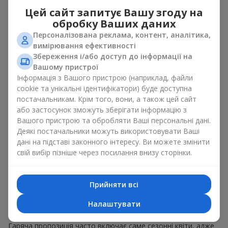
пропозиція можна замовити миттєво і отримати
Цей сайт запитує Вашу згоду на
замовлення майже моментально. Ви обираєте, оплачуєте і
обробку Ваших даних
отримуєте швидку доставку.
Персоналізована реклама, контент, аналітика,
вимірювання ефективності
Розширений вибір
Збереження і/або доступ до інформації на
Вашому пристрої
Гаряча пропозиція зазвичай містить широке різноманіття
Інформація з Вашого пристрою (наприклад, файли
авторських робіт. Тут можна знайти стильні флораріуми,
cookie та унікальні ідентифікатори) буде доступна
сезонні аранжування, тематичні набори для свят і
постачальникам. Крім того, вони, а також цей сайт
особливих подій. Ціни різні. Зазвичай в каталозі Гаряча
або застосунок зможуть зберігати інформацію з
пропозиція представлені букети і за
700 грн
, і за
1000 грн
, і
Вашого пристрою та обробляти Ваші персональні дані.
за 1500 грн
і навіть
вище
.
Деякі постачальники можуть використовувати Ваші
дані на підставі законного інтересу. Ви можете змінити
Які букети найчастіше
свій вибір пізніше через посилання внизу сторінки.
потрапляють в розділ Гаряча
пропозиція
Прийняти всі
Сезонні композиції
Налаштувати
Гаряча пропозиція часто включає саме сезонні квіти, адже