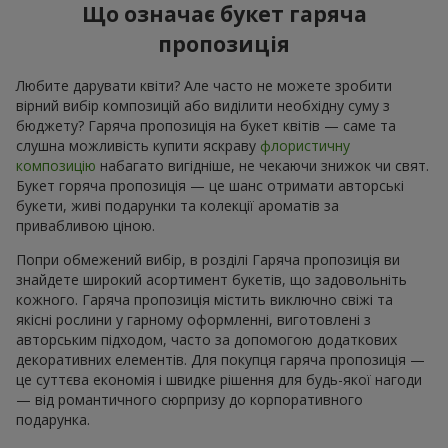
Що означає букет гаряча
пропозиція
Любите дарувати квіти? Але часто не можете зробити
вірний вибір композицій або виділити необхідну суму з
бюджету? Гаряча пропозиція на букет квітів — саме та
слушна можливість купити яскраву
флористичну
композицію
набагато вигідніше, не чекаючи знижок чи свят.
Букет горяча пропозиція — це шанс отримати авторські
букети, живі подарунки та колекції ароматів за
привабливою ціною.
Попри обмежений вибір, в розділі Гаряча пропозиція ви
знайдете широкий асортимент букетів, що задовольніть
кожного. Гаряча пропозиція містить виключно свіжі та
якісні рослини у гарному оформленні, виготовлені з
авторським підходом, часто за допомогою додаткових
декоративних елементів. Для покупця гаряча пропозиція —
це суттєва економія і швидке рішення для будь-якої нагоди
— від романтичного сюрпризу до корпоративного
подарунка.