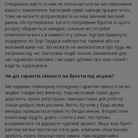
Спеціальна вартість ніяк не позначається на часі виконання
вашого замовлення. Квітковий сервіс завжди працює чітко,
тому ви можете розраховувати на наш звичний високий
рівень обслуговування. Багато популярних букетів із цього
розділу збираються швидше, оскільки всі потрібні
компоненти вже є в наявності у салоні. Кур'єри привезуть
подарунок по Зорі Труда в найкоротші терміни або на
вказаний вами час. Ви можете не хвилюватися про будь-які
затримки під час святкових подій. Кожне замовлення для
нас однаково важливе, і ми щиро дбаємо про ваш спокій і
радість одержувача.
Чи діє гарантія свіжості на букети під акцією?
Ми надаємо повноцінну п'ятиденну гарантію свіжості на всі
акційні товари без винятку. Наш квітковий сервіс дуже
дорожить своєю репутацією і використовує для роботи
тільки добірні свіжі рослини. Якість бутонів у будь-якому
випадку залишається повністю бездоганною. Флористичні
композиції будуть довго стояти у вазі, поступово
розкриватися та дарувати чудовий аромат. Якщо ваш букет
раптом зів'яне протягом п'яти днів, компанія обов'язково
зробить повну безкоштовну заміну. Нам надзвичайно