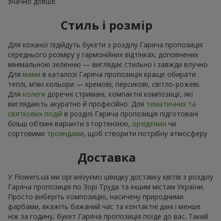
значно довше.
Стиль і розмір
Для коханої підійдуть букети з розділу Гаряча пропозиція
середнього розміру у гармонійних відтінках, доповнених
мінімальною зеленню — виглядає стильно і завжди влучно.
Для
мами
в каталозі Гаряча пропозиція краще обирати
теплі, м’які кольори — кремові, персикові, світло-рожеві.
Для
колеги
доречні стримані, компактні композиції, які
виглядають акуратно й професійно. Для
тематичних та
святкових подій
в розділі Гаряча пропозиція підготовані
більш об’ємні варіанти з гортензією,
орхідеями
чи
сортовими
трояндами
, щоб створити потрібну атмосферу
Доставка
У Flowers.ua ми організуємо швидку доставку квітів з розділу
Гаряча пропозиція по Зорі Труда та іншим містам України.
Просто виберіть композицію, насичену природними
фарбами, вкажіть бажаний час та контактні дані і менше
ніж за годину, букет Гаряча пропозиція поїде до вас. Такий