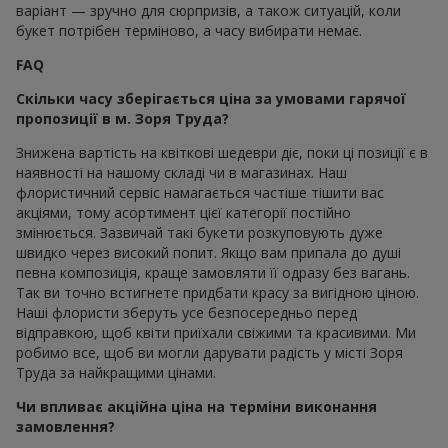
варіант — зручно для сюрпризів, а також ситуацій, коли
букет потрібен терміново, а часу вибирати немає.
FAQ
Скільки часу зберігається ціна за умовами гарячої
пропозиції в м. Зоря Труда?
Знижена вартість на квіткові шедеври діє, поки ці позиції є в
наявності на нашому складі чи в магазинах. Наш
флористичний сервіс намагається частіше тішити вас
акціями, тому асортимент цієї категорії постійно
змінюється. Зазвичай такі букети розкуповують дуже
швидко через високий попит. Якщо вам припала до душі
певна композиція, краще замовляти її одразу без вагань.
Так ви точно встигнете придбати красу за вигідною ціною.
Наші флористи зберуть усе безпосередньо перед
відправкою, щоб квіти приїхали свіжими та красивими. Ми
робимо все, щоб ви могли дарувати радість у місті Зоря
Труда за найкращими цінами.
Чи впливає акційна ціна на терміни виконання
замовлення?