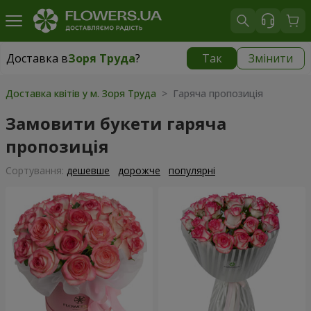
Доставка в
Зоря Труда
?
Так
Змінити
Доставка в
Зоря Труда
|
безкоштовно
Доставка квітів у м. Зоря Труда
> Гаряча пропозиція
Замовити букети гаряча
пропозиція
Сортування:
дешевше
дорожче
популярні