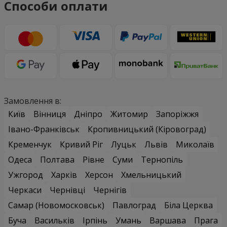
Способи оплати
Замовлення в:
Київ
Вінниця
Дніпро
Житомир
Запоріжжя
Івано-Франківськ
Кропивницький (Кіровоград)
Кременчук
Кривий Ріг
Луцьк
Львів
Миколаїв
Одеса
Полтава
Рівне
Суми
Тернопіль
Ужгород
Харків
Херсон
Хмельницький
Черкаси
Чернівці
Чернігів
Самар (Новомосковськ)
Павлоград
Біла Церква
Буча
Васильків
Ірпінь
Умань
Варшава
Прага