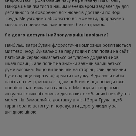
знадобиться трохи більше часу на ретельну підготовку.
Найкраще зв'язатися з нашим менеджером заздалегідь для
детального обговорення всіх нюансів доставки по Зорі
Труда. Ми узгодимо абсолютно всі моменти, прорахуємо
кількість і привеземо замовлення без затримок.
Як довго доступні найпопулярніші варіанти?
Найбільш затребувані флористичні композиції розлітаються
миттєво, іноді буквально за пару годин після появи на сайті.
Квітковий сервіс намагається регулярно додавати нові
цікаві позиції, але попит на знижки завжди залишається
дуже високим. Якщо ви знайшли на сторінці свій ідеальний
букет, краще відразу оформити покупку. Відклавши вибір
навіть на вечір, можна згодом побачити, що позиція вже
повністю закінчилася в салонах. Ми щодня створюємо
актуальні стильні новинки для ваших особливих і незабутніх
моментів. Замовляйте доставку в місті Зоря Труда, щоб
гарантовано встигнути порадувати дорогу людину за
вигідною ціною.