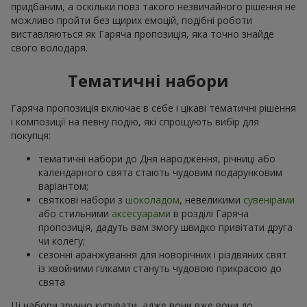
придбаним, а оскільки повз такого незвичайного рішення не
можливо пройти без щирих емоцій, подібні роботи
виставляються як Гаряча пропозиція, яка точно знайде
свого володаря.
Тематичні набори
Гаряча пропозиція включає в себе і цікаві тематичні рішення
і композиції на певну подію, які спрощують вибір для
покупця:
тематичні набори до Дня народження, річниці або
календарного свята стають чудовим подарунковим
варіантом;
святкові набори з
шоколадом
, невеликими
сувенірами
або стильними
аксесуарами
в розділі Гаряча
пропозиція, дадуть вам змогу швидко привітати друга
чи колегу;
сезонні аранжування для новорічних і різдвяних свят
із хвойними гілками стануть чудовою прикрасою до
свята
Ці набори зручно купувати, адже вони вже вони до