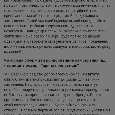
квітковий сервіс підготував чудовий вибір листівок, м'яких
іграшок, повітряних кульок та смачних компліментів. Під час
оформлення покупки просто вкажіть потрібний текст
привітання, і ми обов'язково додамо його до вашого
замовлення. Такий уважний індивідуальний підхід зробить
ваш сюрприз ще більш зворушливим, душевним та
незабутнім. Наш кур'єр бережно і обережно привезе весь
святковий набір разом по Зорі Труда прямо до дверей
одержувача. Створюйте свої унікальні святкові поєднання,
щоб максимально приємно здивувати найдорожчих людей у
важливий день.
Чи можна оформити корпоративне замовлення під
час акції в розділі Гаряча пропозиція?
Ми з великою радістю допомагаємо компаніям вітати
співробітників і пропонуємо вигідні умови для великих
замовлень. Наш флористичний сервіс якісно підготує
потрібні подарунки з урахуванням усіх ваших індивідуальних
побажань та корпоративних стандартів бренду. Проте
просимо вас обов'язково враховувати, що кількість
акційного товару в магазині буває обмеженою. Для
створення великої партії абсолютно однакових букетів нам