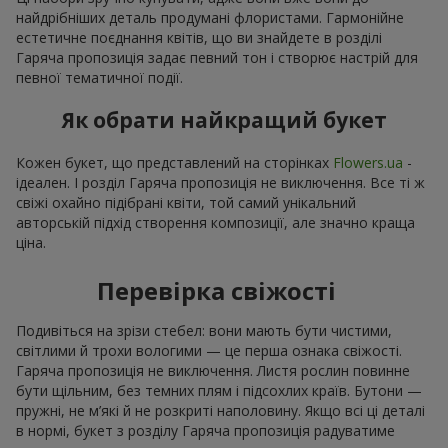
найдрібніших деталь продумані флористами. Гармонійне
естетичне поєднання квітів, що ви знайдете в розділі
Гаряча пропозиція задає певний тон і створює настрій для
певної тематичної події.
Як обрати найкращий букет
Кожен букет, що представлений на сторінках
Flowers.ua
-
ідеален. І розділ Гаряча пропозиція не виключення. Все ті ж
свіжі охайно підібрані квіти, той самий унікальний
авторській підхід створення композиції, але значно краща
ціна.
Перевірка свіжості
Подивіться на зрізи стебел: вони мають бути чистими,
світлими й трохи вологими — це перша ознака свіжості.
Гаряча пропозиція не виключення. Листя рослин повинне
бути щільним, без темних плям і підсохлих країв. Бутони —
пружні, не м’які й не розкриті наполовину. Якщо всі ці деталі
в нормі, букет з розділу Гаряча пропозиція радуватиме