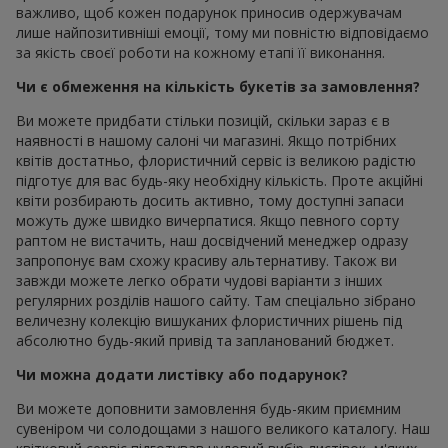
важливо, щоб кожен подарунок приносив одержувачам
лише найпозитивніші емоції, тому ми повністю відповідаємо
за якість своєї роботи на кожному етапі її виконання.
Чи є обмеження на кількість букетів за замовлення?
Ви можете придбати стільки позицій, скільки зараз є в
наявності в нашому салоні чи магазині. Якщо потрібних
квітів достатньо, флористичний сервіс із великою радістю
підготує для вас будь-яку необхідну кількість. Проте акційні
квіти розбирають досить активно, тому доступні запаси
можуть дуже швидко вичерпатися. Якщо певного сорту
раптом не вистачить, наш досвідчений менеджер одразу
запропонує вам схожу красиву альтернативу. Також ви
завжди можете легко обрати чудові варіанти з інших
регулярних розділів нашого сайту. Там спеціально зібрано
величезну колекцію вишуканих флористичних рішень під
абсолютно будь-який привід та запланований бюджет.
Чи можна додати листівку або подарунок?
Ви можете доповнити замовлення будь-яким приємним
сувеніром чи солодощами з нашого великого каталогу. Наш