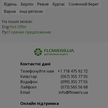
Відень
Берлін
Ревне
Бургас
Сонячний берег
Варна
інші регіони
На інших мовах:
Eng:
Hot Offer
Рус:
Горячее предложение
Контактні дані
Телефонуйте нам
+1 718 475 92 72
Київстар
(067) 355 77 55
Водафон
(099) 355 77 55
Лайфсел
(073) 565 56 68
Email
info@flowers.ua
Онлайн підтримка