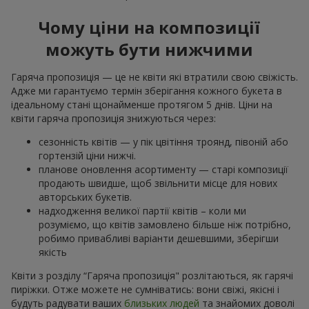
Чому ціни на композиції
можуть бути нижчими
Гаряча пропозиція — це не квіти які втратили свою свіжість.
Адже ми гарантуємо термін зберігання кожного букета в
ідеальному стані щонайменше протягом 5 днів. Ціни на
квіти гаряча пропозиція знижуються через:
сезонність квітів — у пік цвітіння троянд, півоній або
гортензій ціни нижчі.
планове оновлення асортименту — старі композиції
продають швидше, щоб звільнити місце для нових
авторських букетів.
надходження великої партії квітів – коли ми
розуміємо, що квітів замовлено більше ніж потрібно,
робимо привабливі варіанти дешевшими, зберігши
якість
Квіти з розділу “Гаряча пропозиція" розлітаються, як гарячі
пиріжки. Отже можете не сумніватись: вони свіжі, якісні і
будуть радувати ваших
близьких людей
та знайомих доволі