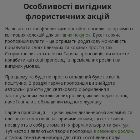
Особливості вигідних
флористичних акцій
Наше агентство флористики постійно оновлює асортимент
квіткових колекцій для
вигідних покупок
. Букет гаряча
пропозиція купити – це отримати додаткову можливість
побалувати своїх близьких та коханих просто так.
Скориставшись каталогом Гаряча пропозиція, ви можете
придбати квіткові пропозиції з преміальних рослин на
вигідних умовах.
При цьому не буде не просто складений букет з квітів
поштучно. В розділі гаряча пропозиція ви знайдете
авторські роботи для святкового оформлення з
застосуванням ексклюзивних рослин, які виглядають так,
наче їх зняли з обкладинки модного журналу.
Гаряча пропозиція — це вишукані дизайнерські ансамблі та
елегантні композиції за гарячими цінами, що естетично
поєднують в собі різноманіття форм, кольорів та фактур.
Тут часто з'являються творчі пропозиції з
сезонних рослин
,
а також тематичні набори для свят і особливих подій