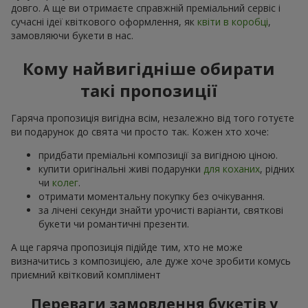
довго. А ще ви отримаєте справжній преміальний сервіс і
сучасні ідеї квіткового оформлення, як
квіти в коробці
,
замовляючи букети в нас.
Кому найвигідніше обирати
такі пропозиції
Гаряча пропозиція вигідна всім, незалежно від того готуєте
ви подарунок до свята чи просто так. Кожен хто хоче:
придбати преміальні композиції за вигідною ціною.
купити оригінальні живі подарунки
для коханих
, рідних
чи
колег
.
отримати моментальну покупку без очікування.
за лічені секунди знайти урочисті варіанти, святкові
букети чи романтичні презенти.
А ще гаряча пропозиція підійде тим, хто не може
визначитись з композицією, але дуже хоче зробити комусь
приємний квітковий комплімент
Переваги замовлення букетів у