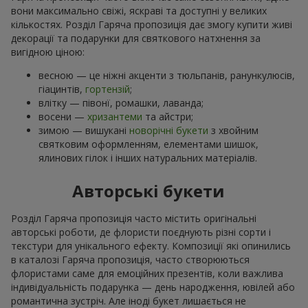
вони максимально свіжі, яскраві та доступні у великих
кількостях. Розділ Гаряча пропозиція дає змогу купити живі
декорації та подарунки для святкового натхнення за
вигідною ціною:
весною — це ніжні акценти з тюльпанів, ранункулюсів,
гіацинтів,
гортензій
;
влітку — півонї, ромашки, лаванда;
восени —
хризантеми
та айстри;
зимою — вишукані
новорічні букети
з хвойним
святковим оформленням, елементами шишок,
ялинових гілок і інших натуральних матеріалів.
Авторські букети
Розділ Гаряча пропозиція часто містить оригінальні
авторські роботи, де флористи поєднують різні сорти і
текстури для унікального ефекту. Композиції які опинились
в каталозі Гаряча пропозиція, часто створюються
флористами саме для емоційних презентів, коли важлива
індивідуальність подарунка — день народження, ювілей або
романтична зустріч. Але іноді букет лишається не