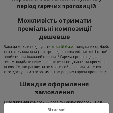
період гарячих пропозицій
Можливість отримати
преміальні композиції
дешевше
Завжди мріяли подарувати
коханій букет
вишуканих орхідей,
гігантську композицію з троянд чи інших елітних квітів, щоб
зробити оригінальний сюрприз? Гаряча пропозиція дає
змогу придбати вишукані естетичні поєднання за приємною
ціною. Те, що раніше ви не могли собі дозволити, тепер
стає доступним з асортиментом розділу Гаряча пропозиція.
Швидке оформлення
замовлення
Складники для композицій розділу Гаряча пропозиція є в
наявності. А інколи готові повністю зібрані букети вже
Вітаємо!
готові. Саме тому весь асортимент розділу Гаряча