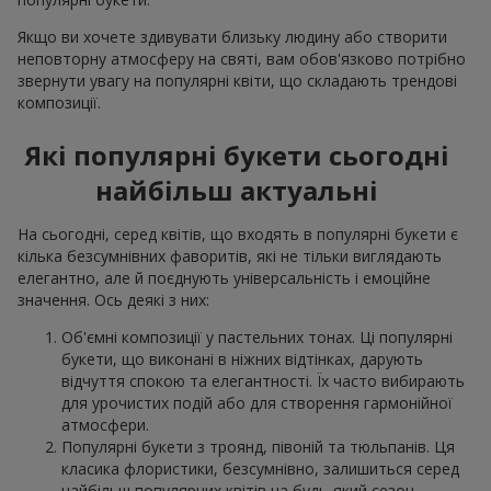
Якщо ви хочете здивувати близьку людину або створити
неповторну атмосферу на святі, вам обов'язково потрібно
звернути увагу на популярні квіти, що складають трендові
композиції.
Які популярні букети сьогодні
найбільш актуальні
На сьогодні, серед квітів, що входять в популярні букети є
кілька безсумнівних фаворитів, які не тільки виглядають
елегантно, але й поєднують універсальність і емоційне
значення. Ось деякі з них:
Об'ємні композиції у пастельних тонах. Ці популярні
букети, що виконані в ніжних відтінках, дарують
відчуття спокою та елегантності. Їх часто вибирають
для урочистих подій або для створення гармонійної
атмосфери.
Популярні букети з троянд, півоній та тюльпанів. Ця
класика флористики, безсумнівно, залишиться серед
найбільш популярних квітів на будь-який сезон.