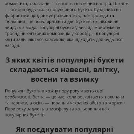
романтика, тюльпани — свіжість і весняний настрій. Ці квіти
— основа будь-якого популярного букета. Сучасний світ
флористики продовжує розвиватись, але троянди та
тюльпани - це популярні квіти для букетів, які ніколи не
вийдуть з моди. Популярні букети у вигляді монобукетів
троянд чи квіткових композицій у коробці - ці популярні
квіти залишаються класикою, яка підходить для будь-якої
нагоди.
З яких квітів популярні букети
складаються навесні, влітку,
восени та взимку
Популярні букети в кожну пору року мають свої
особливості. Весна — це час, коли розквітають тюльпани
та нарциси, а осінь — пора для яскравих айстр та жоржин.
Пори року задають атмосферу та кольори для всіх
популярних букетів.
Як поєднувати популярні