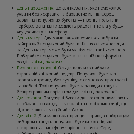
День народження
. Це святкування, яке неможливо
уявити без яскравих та барвистих квітів. Серед
варіантів популярних букетів — півонії, тюльпани,
гербери. Всі ці квіти додають радості і тепла у будь-
яку урочисту атмосферу.
День матері
. Для мами завжди хочеться вибрати
найкращий популярний букети. Квіткова композиція
на День матері може бути як ніжною, так і яскравою.
Вибирайте популярні букети на нашій платформі в
розділі
квіти для мами
.
Визнання в коханні
. Ось де важливо вибрати
справжній квітковий шедевр. Популярні букети з
червоних троянд, без сумніву, є символом пристрасті
та любові. Такі популярні букети завжди стануть
безпрограшним варіантом для квітів для коханої.
Для коханої
. Популярні букети для коханої вимагають
особливого підходу — яскраві та ніжні композиції, що
підкреслюють емоційний зв'язок.
Для дітей
. Для маленьких принцес і принців найкращим
вибором стануть популярні букети з квітів, які
створюють атмосферу чарівного свята. Серед
найбільш потрібних — ромашки та лілії.