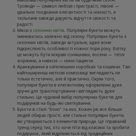
Троянди — символ любові і пристрасті, півонії —
ідеальне поєднання елегантності та ніжності, а
тюльпани завжди дарують відчуття свіжості та
радості.
Мікси з
сезонних квітів
. Популярні букети можуть
змінюватись залежно від сезону. Популярні букети з
сезонних квітів, завжди актуальні, адже вони
підкреслюють особливості кожної пори року. Влітку
це можуть бути яскраві соняшники, восени — теплі
жоржини, а навесні — ніжні гіацинти.
Аранжування в капелюшних коробках та кошиках. Такі
найпоширеніші квіткові композиції виглядають не
тільки естетично, але й практично. Окрім того,
популярні букети в елегантному оформленні дуже
зручні для транспортування і виглядають дуже
стильно. Це чудовий вибір популярних букетів для
подарунків на будь-які святкування.
Букети в стилі "бохо" та еко. Кожен рік все більше
людей обирає прості, але стильні популярні букети,
які утворюються з елементів природи. Це справжній
тренд серед тих, хто хоче піти від класики та зробити
подарунок, який відрізняється від традиційних