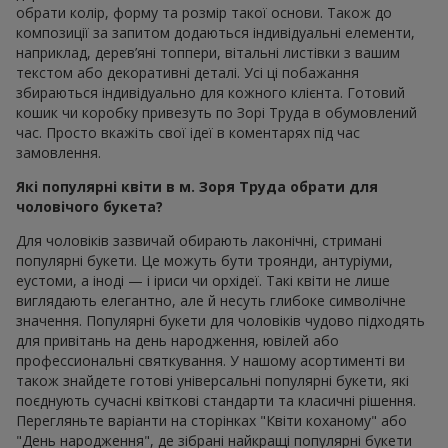
обрати колір, форму та розмір такої основи. Також до
композиції за запитом додаються індивідуальні елементи,
наприклад, дерев’яні топпери, вітальні листівки з вашим
текстом або декоративні деталі. Усі ці побажання
збираються індивідуально для кожного клієнта. Готовий
кошик чи коробку привезуть по Зорі Труда в обумовлений
час. Просто вкажіть свої ідеї в коментарях під час
замовлення.
Які популярні квіти в м. Зоря Труда обрати для
чоловічого букета?
Для чоловіків зазвичай обирають лаконічні, стримані
популярні букети. Це можуть бути троянди, антуріуми,
еустоми, а іноді — і іриси чи орхідеї. Такі квіти не лише
виглядають елегантно, але й несуть глибоке символічне
значення. Популярні букети для чоловіків чудово підходять
для привітань на день народження, ювілей або
профессиональні святкування. У нашому асортименті ви
також знайдете готові універсальні популярні букети, які
поєднують сучасні квіткові стандарти та класичні рішення.
Перегляньте варіанти на сторінках "Квіти коханому" або
"День народження", де зібрані найкращі популярні букети