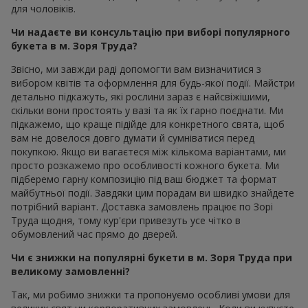
для чоловіків.
Чи надаєте ви консультацію при виборі популярного
букета в м. Зоря Труда?
Звісно, ми завжди раді допомогти вам визначитися з
вибором квітів та оформлення для будь-якої події. Майстри
детально підкажуть, які рослини зараз є найсвіжішими,
скільки вони простоять у вазі та як їх гарно поєднати. Ми
підкажемо, що краще підійде для конкретного свята, щоб
вам не довелося довго думати й сумніватися перед
покупкою. Якщо ви вагаєтеся між кількома варіантами, ми
просто розкажемо про особливості кожного букета. Ми
підберемо гарну композицію під ваш бюджет та формат
майбутньої події. Завдяки цим порадам ви швидко знайдете
потрібний варіант. Доставка замовлень працює по Зорі
Труда щодня, тому кур'єри привезуть усе чітко в
обумовлений час прямо до дверей.
Чи є знижки на популярні букети в м. Зоря Труда при
великому замовленні?
Так, ми робимо знижки та пропонуємо особливі умови для