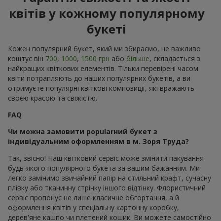
квітів у кожному популярному
букеті
Кожен популярний букет, який ми збираємо, не важливо
коштує він
700
,
1000
,
1500 грн
або
більше
, складається з
найкращих квіткових елементів. Тільки перевірені часом
квіти потрапляють до наших популярних букетів, а ви
отримуєте популярні квіткові композиції, які вражають
своєю красою та свіжістю.
FAQ
Чи можна замовити popularний букет з
індивідуальним оформленням в м. Зоря Труда?
Так, звісно! Наш квітковий сервіс може змінити пакування
будь-якого популярного букета за вашим бажанням. Ми
легко замінимо звичайний папір на стильний крафт, сучасну
плівку або тканинну стрічку іншого відтінку. Флористичний
сервіс пропонує не лише класичне обгортання, а й
оформлення квітів у спеціальну картонну коробку,
дерев'яне кашпо чи плетений кошик. Ви можете самостійно