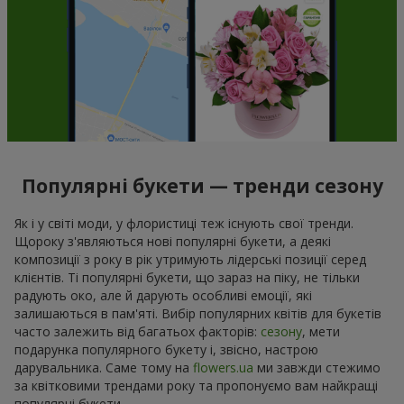
Популярні букети — тренди сезону
Як і у світі моди, у флористиці теж існують свої тренди.
Щороку з'являються нові популярні букети, а деякі
композиції з року в рік утримують лідерські позиції серед
клієнтів. Ті популярні букети, що зараз на піку, не тільки
радують око, але й дарують особливі емоції, які
залишаються в пам'яті. Вибір популярних квітів для букетів
часто залежить від багатьох факторів:
сезону
, мети
подарунка популярного букету і, звісно, настрою
дарувальника. Саме тому на
flowers.ua
ми завжди стежимо
за квітковими трендами року та пропонуємо вам найкращі
популярні букети.