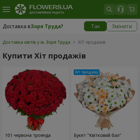
Доставка в
Зоря Труда
?
Так
Змінити
Доставка в
Зоря Труда
|
безкоштовно
Доставка квітів у м. Зоря Труда
> ХІТ продажів
Купити Хіт продажів
101 червона троянда
Букет "Квітковий бал"