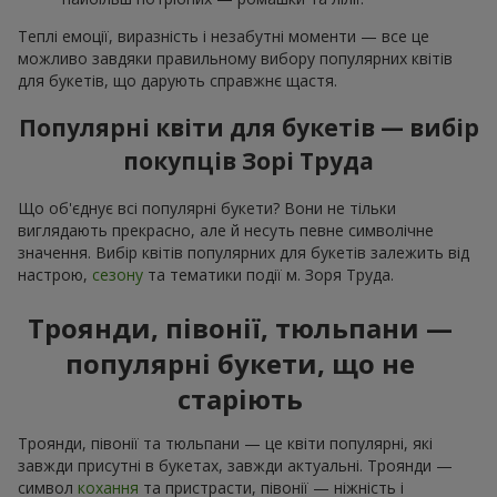
Теплі емоції, виразність і незабутні моменти — все це
можливо завдяки правильному вибору популярних квітів
для букетів, що дарують справжнє щастя.
Популярні квіти для букетів — вибір
покупців Зорі Труда
Що об'єднує всі популярні букети? Вони не тільки
виглядають прекрасно, але й несуть певне символічне
значення. Вибір квітів популярних для букетів залежить від
настрою,
сезону
та тематики події м. Зоря Труда.
Троянди, півонії, тюльпани —
популярні букети, що не
старіють
Троянди, півонії та тюльпани — це квіти популярні, які
завжди присутні в букетах, завжди актуальні. Троянди —
символ
кохання
та пристрасти, півонії — ніжність і