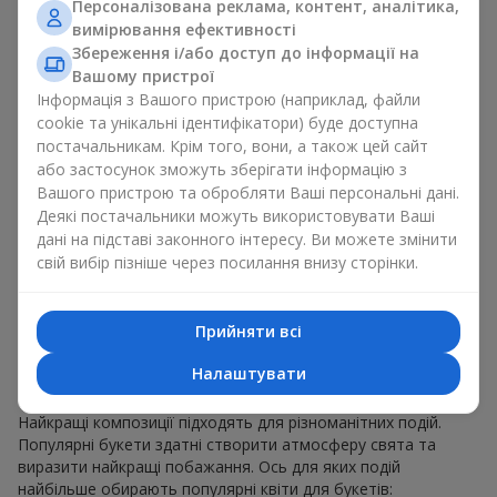
Персоналізована реклама, контент, аналітика,
для будь-якого віку і статі, а їх склад можна
вимірювання ефективності
адаптувати під будь-який захід.
Масові квіткові уподобання. Півонії, тюльпани,
Збереження і/або доступ до інформації на
ромашки — популярні букети, що залишаються
Вашому пристрої
привабливими для покупців. Вони не тільки мають
Інформація з Вашого пристрою (наприклад, файли
чудовий вигляд. Такі популярні букети відображають
cookie та унікальні ідентифікатори) буде доступна
атмосферу свіжості та природної краси.
постачальникам. Крім того, вони, а також цей сайт
або застосунок зможуть зберігати інформацію з
Популярні квіти для букетів часто змінюються залежно від
Вашого пристрою та обробляти Ваші персональні дані.
пори року, але ці класичні популярні букети завжди
Деякі постачальники можуть використовувати Ваші
залишаються в списку тих що мають найбільший попит.
дані на підставі законного інтересу. Ви можете змінити
Якщо ви хочете бути впевненими у своєму виборі,
свій вибір пізніше через посилання внизу сторінки.
звертайтесь до цих перевірених часом популярних квітів.
Для яких подій в м. Зоря Труда
Прийняти всі
обирають популярні букети
Налаштувати
Що важливо пам’ятати, обираючи популярні букети?
Найкращі композиції підходять для різноманітних подій.
Популярні букети здатні створити атмосферу свята та
виразити найкращі побажання. Ось для яких подій
найбільше обирають популярні квіти для букетів: