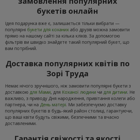
замовлення популярних
букетів онлайн
Ідея подарунка вже є, залишається тільки вибрати —
популярні
букети для коханих
або друзів можна замовити
прямо на нашому сайті за кілька кліків. За допомогою
фільтрів ви швидко знайдете такий популярний букет, що
вам потрібний.
Доставка популярних квітів по
Зорі Труда
Немає нічого зручнішого, ніж замовити популярні букети з
доставкою
для Мами
, для
Коханої людини
чи
для дитини
. Не
важливо, з приводу Дня народження, привітання колеги або
партнера, чи на
День матері
. Ми забезпечуємо доставку
популярних букетів в будь-який район столиці, гарантуючи,
що ваші квіти будуть свіжими, безпечними та вчасно
доставленими.
Гарантія свіжості та якості