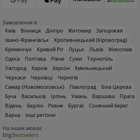
Замовлення в:
Київ
Вінниця
Дніпро
Житомир
Запоріжжя
Івано-Франківськ
Кропивницький (Кіровоград)
Кременчук
Кривий Ріг
Луцьк
Львів
Миколаїв
Одеса
Полтава
Рівне
Суми
Тернопіль
Ужгород
Харків
Херсон
Хмельницький
Черкаси
Чернівці
Чернігів
Самар (Новомосковськ)
Павлоград
Біла Церква
Буча
Васильків
Ірпінь
Умань
Варшава
Прага
Відень
Берлін
Ревне
Бургас
Сонячний берег
Варна
інші регіони
На інших мовах:
Eng:
Bestsellers