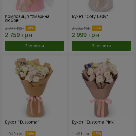
Композиція "Хмарина
Букет "Coty Lady"
любові"
3 941 грн
3 332 грн
Замовити
Замовити
Букет "Eustoma"
Букет "Eustoma Pink"
1 949 грн
1 481 грн