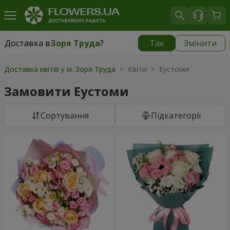
Доставка в
Зоря Труда
?
Так
Змінити
Доставка в
Зоря Труда
|
безкоштовно
Доставка квітів у м. Зоря Труда
> Квіти > Еустоми
Замовити Еустоми
Сортування
Підкатегорії