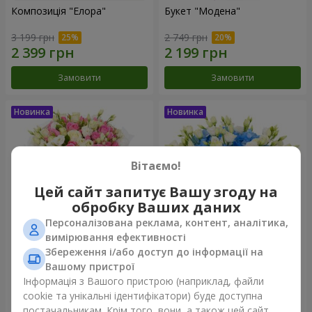
Композиція "Елора"
Букет "Модена"
3 199 грн
2 749 грн
Замовити
Замовити
Вітаємо!
Цей сайт запитує Вашу згоду на
обробку Ваших даних
Персоналізована реклама, контент, аналітика,
вимірювання ефективності
Збереження і/або доступ до інформації на
Букет "Piedmont"
Композиція "Сільвія"
Вашому пристрої
5 945 грн
3 999 грн
Інформація з Вашого пристрою (наприклад, файли
cookie та унікальні ідентифікатори) буде доступна
постачальникам. Крім того, вони, а також цей сайт