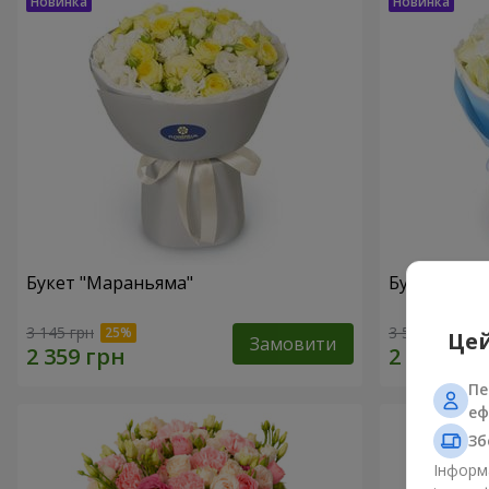
Букет "Мараньяма"
Букет "Sia"
3 145 грн
3 599 грн
Цей
Замовити
Пе
еф
Зб
Інформа