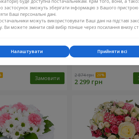
ікатори) буде доступна постачальникам. Крім того, вони, а тако
бо застосунок зможуть зберігати інформацію з Вашого пристрою
ти Ваші персональні дані.
постачальники можуть використовувати Ваші дані на підставі зак
у. Ви можете змінити свій вибір пізніше через посилання внизу ст
Налаштувати
Прийняти всі
 vision" з 17 рожевих
Букет "Шедевр"
2 874 грн
Замовити