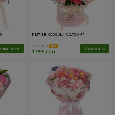
р"
Квіти в коробці "Соломія"
2 221 грн
Замовити
Замовити