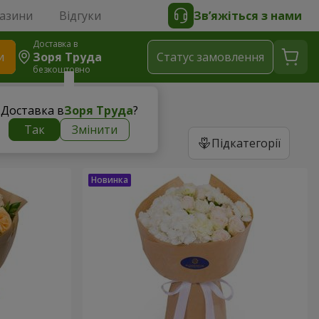
газини
Відгуки
Зв’яжіться з нами
Доставка в
и
Зоря Труда
Статус замовлення
безкоштовно
Доставка в
Зоря Труда
?
Так
Змінити
Підкатегорії