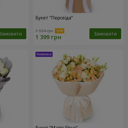
Букет "Персеїда"
1 554 грн
Замовити
Замовити
Букет "Magic Fleur"