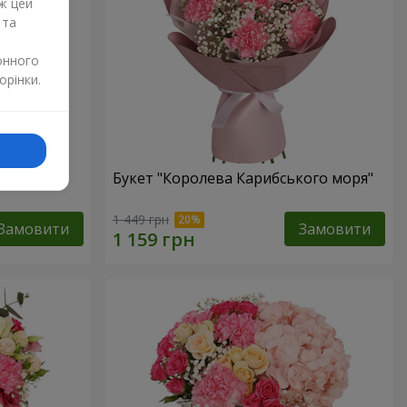
ж цей
 та
онного
орінки.
Букет "Королева Карибського моря"
1 449 грн
Замовити
Замовити