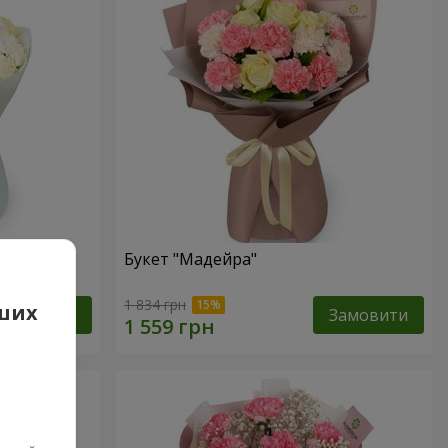
Букет "Мадейра"
1 834 грн
аших
Замовити
Замовити