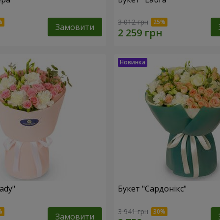
3 012 грн
Замовити
ady"
Букет "Сардонікс"
3 941 грн
Замовити