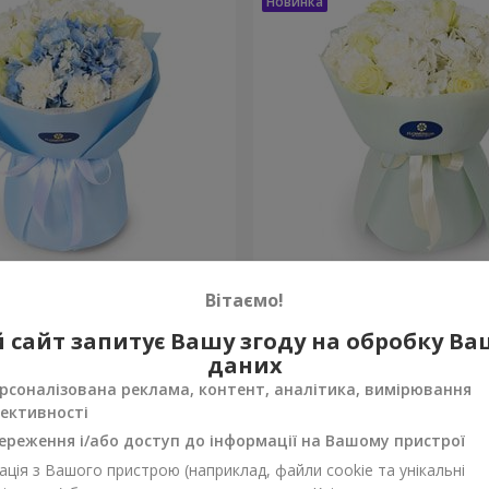
Букет "Ваба"
Вітаємо!
3 799 грн
 сайт запитує Вашу згоду на обробку В
Замовити
даних
рсоналізована реклама, контент, аналітика, вимірювання
ективності
ереження і/або доступ до інформації на Вашому пристрої
ція з Вашого пристрою (наприклад, файли cookie та унікальні