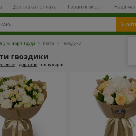
a
Доставка і оплата
Гарантії якості
Наші ма
Знайт
в у м. Зоря Труда
> Квіти > Гвоздики
ти гвоздики
ешевше
дорожче
популярні