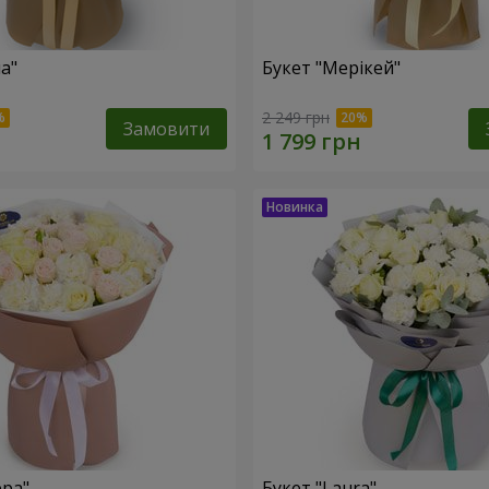
а"
Букет "Мерікей"
2 249 грн
Замовити
ера"
Букет "Laura"