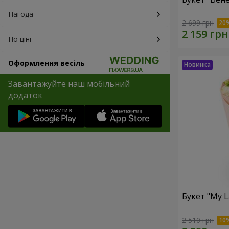
Нагода
2 699 грн
По ціні
Оформлення весіль
Завантажуйте наш мобільний
додаток
Букет "My L
2 510 грн