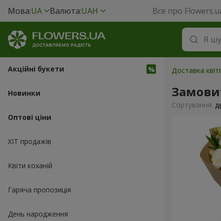
Мова:
UA
Валюта:
UAH
Все про Flowers.u
Акційні букети
Доставка квіті
Замови
Новинки
Сортування:
д
Оптові ціни
ХІТ продажів
Квіти коханій
Гаряча пропозиція
День народження