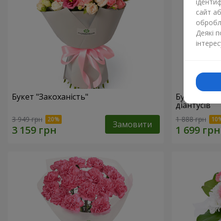
ідентиф
сайт а
обробля
Деякі 
інтерес
Букет "Закоханість"
Букет "Pink
діантусів
3 949 грн
1 888 грн
Замовити