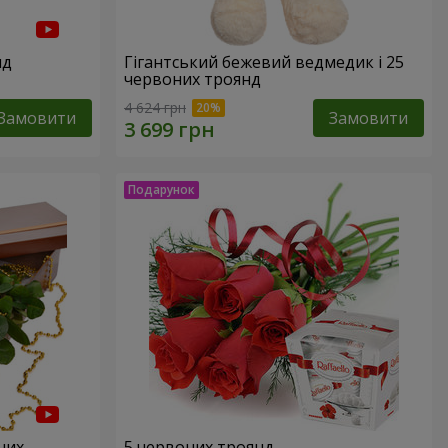
нд
Гігантський бежевий ведмедик і 25
червоних троянд
4 624 грн
Замовити
Замовити
них
5 червоних троянд