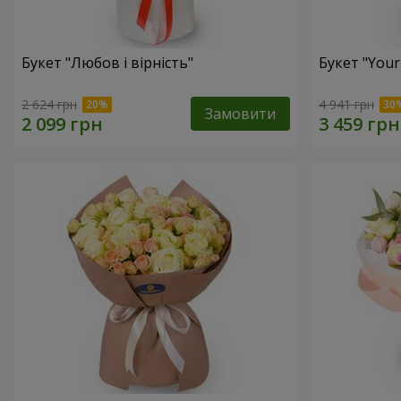
Букет "Любов і вірність"
Букет "Your
2 624 грн
4 941 грн
Замовити