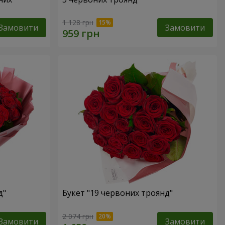
1 128 грн
Замовити
Замовити
д"
Букет "19 червоних троянд"
2 074 грн
Замовити
Замовити