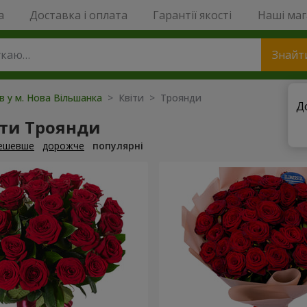
a
Доставка і оплата
Гарантії якості
Наші ма
Знайт
ів у м. Нова Вільшанка
> Квіти > Троянди
Д
ти Троянди
ешевше
дорожче
популярні