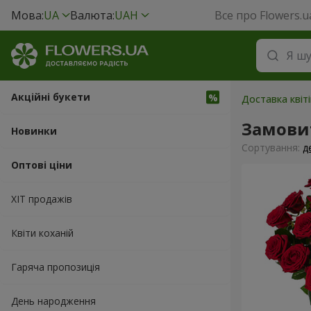
Мова:
UA
Валюта:
UAH
Все про Flowers.u
Акційні букети
Доставка квіт
Замови
Новинки
Сортування:
д
Оптові ціни
ХІТ продажів
Квіти коханій
Гаряча пропозиція
День народження