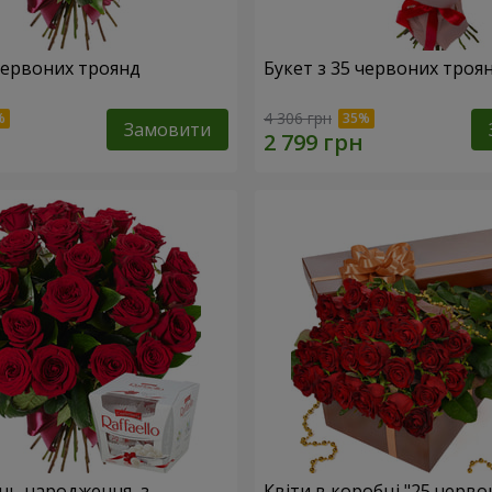
 червоних троянд
Букет з 35 червоних троя
4 306 грн
Замовити
ень народження, з
Квіти в коробці "25 черво