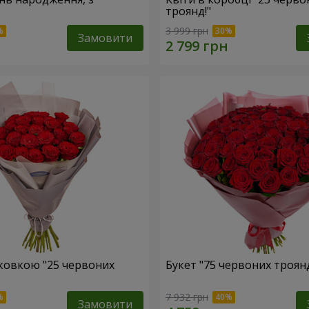
троянд!"
3 999 грн
Замовити
аковкою "25 червоних
Букет "75 червоних троян
7 932 грн
Замовити