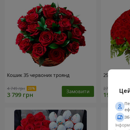
Кошик 35 червоних троянд
251 червон
4 749 грн
27 427 грн
Цей
Замовити
Пе
еф
Зб
Інформа