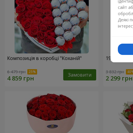
ідентиф
сайт а
обробля
Деякі 
інтерес
Композиція в коробці "Коханій"
19 червони
6 479 грн
3 832 грн
Замовити