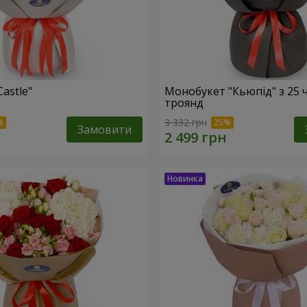
Castle"
Монобукет "Кьюпід" з 25 
троянд
3 332 грн
Замовити