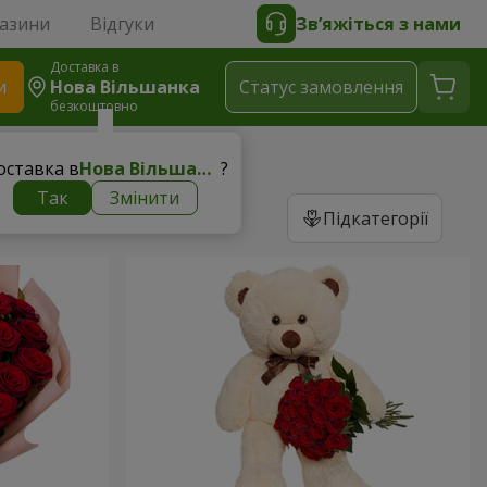
газини
Відгуки
Зв’яжіться з нами
Доставка в
и
Нова Вільшанка
Статус замовлення
безкоштовно
оставка в
Нова Вільшанка
?
Так
Змінити
Підкатегорії