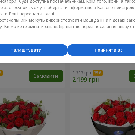
ікатори) буде доступна постачальникам. Крім того, вони, а тако
бо застосунок зможуть зберігати інформацію з Вашого пристрою
ти Ваші персональні дані.
постачальники можуть використовувати Ваші дані на підставі зак
у. Ви можете змінити свій вибір пізніше через посилання внизу ст
Налаштувати
Прийняти всі
х троянд з Пандою
19 червоних троянд з Ве
3 383 грн
Замовити