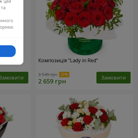
ж цей
 та
онного
орінки.
дмедиком
Композиція "Lady in Red"
3 545 грн
Замовити
Замовити