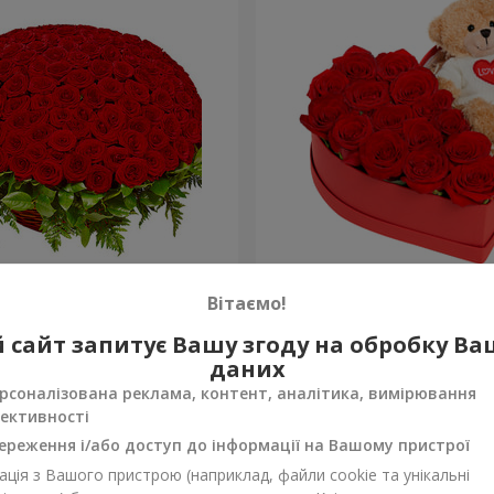
а троянда
Композиція "Зворушливий
Вітаємо!
2 332 грн
 сайт запитує Вашу згоду на обробку В
Замовити
даних
рсоналізована реклама, контент, аналітика, вимірювання
ективності
ереження і/або доступ до інформації на Вашому пристрої
ція з Вашого пристрою (наприклад, файли cookie та унікальні