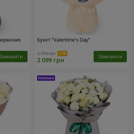
червоних
Букет "Valentine's Day"
2 799 грн
Замовити
Замовити