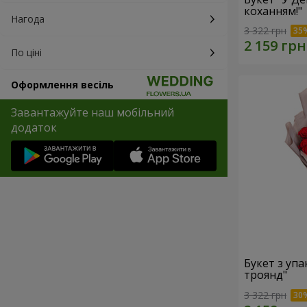
коханням!"
Нагода
3 322 грн
По ціні
Оформлення весіль
Завантажуйте наш мобільний
додаток
Букет з уп
троянд"
3 322 грн