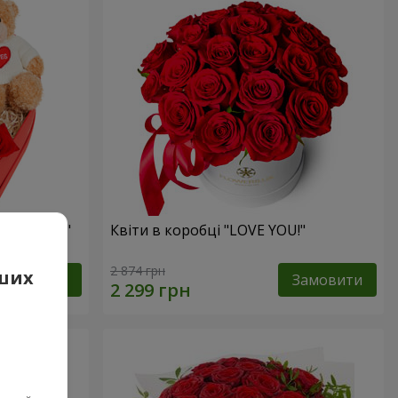
 презент"
Квіти в коробці "LOVE YOU!"
2 874 грн
аших
Замовити
Замовити