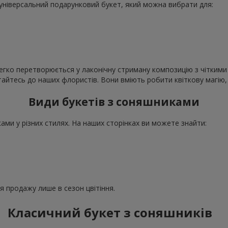
е універсальний подарунковий букет, який можна вибрати для:
егко перетворюється у лаконічну стриману композицію з чіткими 
ертайтесь до наших флористів. Вони вміють робити квіткову магі
Види букетів з соняшниками
ми у різних стилях. На наших сторінках ви можете знайти:
ля продажу лише в сезон цвітіння.
Класичний букет з соняшників