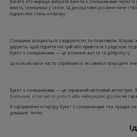
Багато хто вирішує вибрати букети з соняшниками через їх 
мають соняшники у сезон. Ці декоративні рослини наче ство
підкреслює стиль інтер’єру.
Соняшник асоціюється з відкритістю та позитивом. Яскраві 
дарують, щоб підняти настрій або привітати з радісною поді
букет з соняшниками — це втілення життя та добробуту.
Ці польові квіти часто сприймають як символ природної енер
Букет з соняшниками — це справжній квітковий антистрес. Я
близьким
,
колегам по роботі
або
найкращим друзям
ви гара
В оформленні інтер’єру букет з соняшниками теж працює на
домашнє тепло.
І