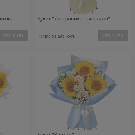
ників"
Букет "7 яскравих соняшників"
Уточнити
Уточнити
Немає в наявності
"
Букет "Ван Гог"