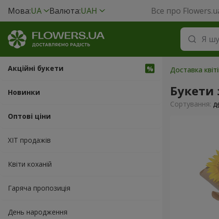
Мова:
UA
Валюта:
UAH
Все про Flowers.u
Акційні букети
Доставка квіт
Букети
Новинки
Сортування:
д
Оптові ціни
ХІТ продажів
Квіти коханій
Гаряча пропозиція
День народження