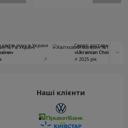
квітів року в Україні
Сервіс доставки квітів
раїни»
«Ukrainian Choice»
к
2025 рік
Наші клієнти