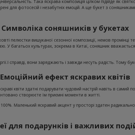
універсальність. Така яскрава композиція цілком підійде як свят
рені для фотосесій і незабутніх емоцій. А ще букет з соняшника
Символіка соняшників у букетах
жовті пелюстки вишуканої сезонної композиції, немов промінці те
єю. У багатьох культурах, зокрема в Китаї, соняшник вважається
гії.І справді, вони заряджають і завжди несуть радість. Тому бу
Емоційний ефект яскравих квітів
скраві квіти здатні подарувати чудовий настрій навіть в самий
нтовано створюєте їм приємні моменти в житті.
 100%. Маленький яскравий акцент у просторі здатен радикально
деї для подарунків і важливих поді