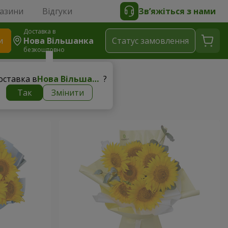
газини
Відгуки
Зв’яжіться з нами
Доставка в
и
Нова Вільшанка
Статус замовлення
безкоштовно
оставка в
Нова Вільшанка
?
Так
Змінити