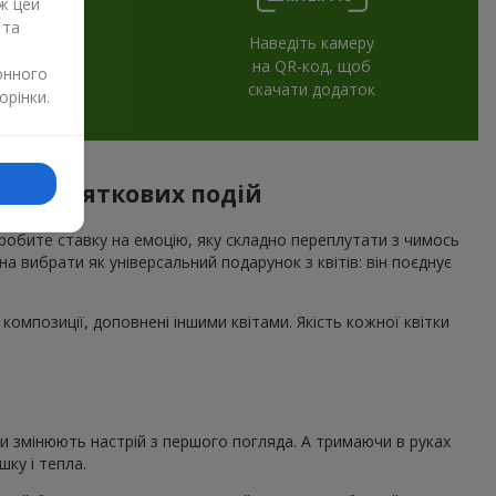
ж цей
 та
Наведіть камеру
на QR-код, щоб
онного
скачати додаток
орінки.
 для святкових подій
 робите ставку на емоцію, яку складно переплутати з чимось
а вибрати як універсальний подарунок з квітів: він поєднує
композиції, доповнені іншими квітами. Якість кожної квітки
ни змінюють настрій з першого погляда. А тримаючи в руках
ку і тепла.