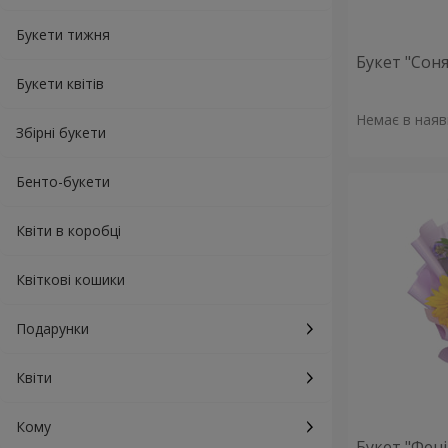
Букети тижня
Букет "Сон
Букети квітів
Немає в наяв
Збірні букети
Бенто-букети
Квіти в коробці
Квіткові кошики
Подарунки
Квіти
Кому
Букет "Фені