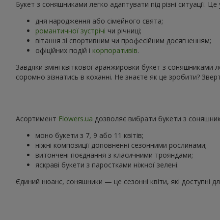
Букет з соняшниками легко адаптувати під різні ситуації. Ц
дня народження або сімейного свята;
романтичної зустрічі
чи річниці;
вітання зі спортивним чи професійним досягненням;
офіційних подій і
корпоративів
.
Завдяки зміні квіткової аранжировки букет з соняшниками л
соромно зізнатись в коханні. Не знаєте як це зробити? Зв
Асортимент
Flowers.ua
дозволяє вибрати букети з соняшника
моно букети з 7, 9 або 11 квітів;
ніжні композиції доповненні сезонними рослинами;
витончені поєднання з класичними трояндами;
яскраві букети з паростками ніжної зелені.
Єдиний нюанс, соняшники — це сезонні квіти, які доступні д