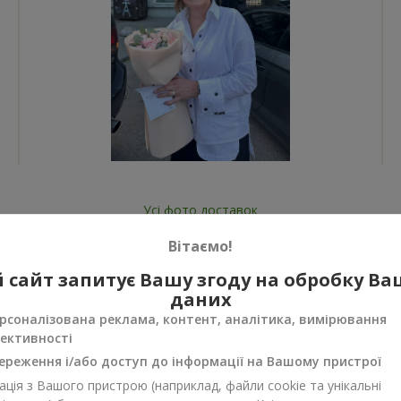
Усі фото доставок
Замовити цей товар
Вітаємо!
 сайт запитує Вашу згоду на обробку В
даних
рсоналізована реклама, контент, аналітика, вимірювання
ективності
ереження і/або доступ до інформації на Вашому пристрої
нуси
ція з Вашого пристрою (наприклад, файли cookie та унікальні