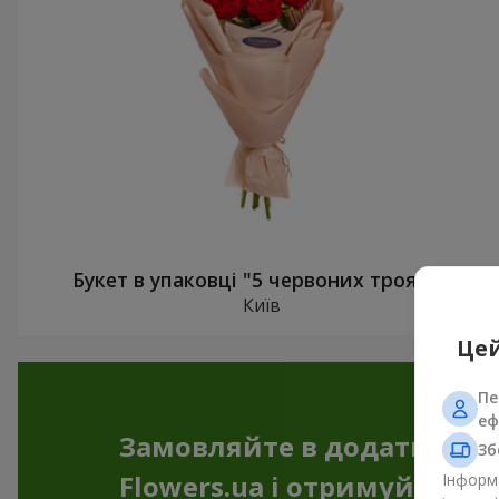
Букет в упаковці "5 червоних троянд"
Київ
Цей
Пе
еф
Замовляйте в додатку
Зб
Flowers.ua і отримуйте бо
Інформа