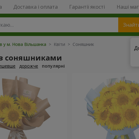
a
Доставка і оплата
Гарантії якості
Наші ма
Знайт
ів у м. Нова Вільшанка
> Квіти > Соняшник
Д
 з соняшниками
ешевше
дорожче
популярні