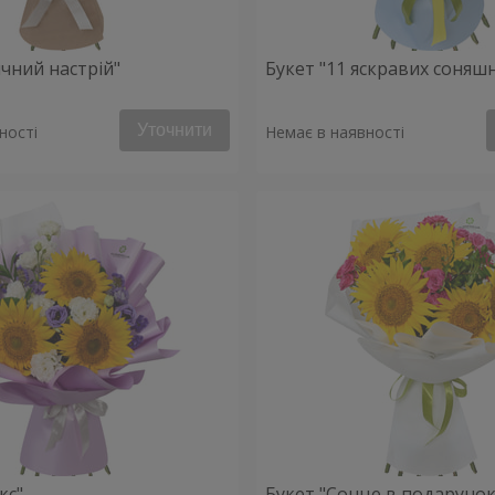
ячний настрій"
Букет "11 яскравих соняш
Уточнити
ності
Немає в наявності
кс"
Букет "Сонце в подарунок