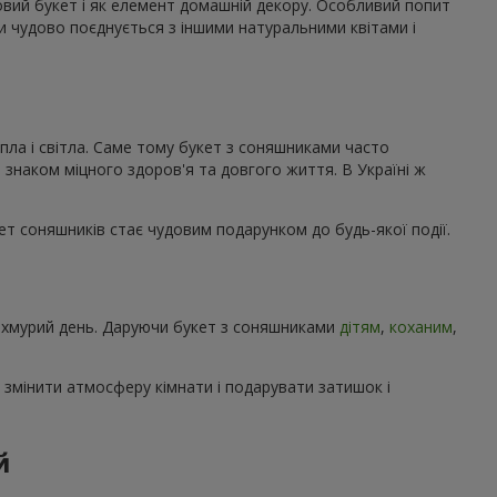
ковий букет і як елемент домашній декору. Особливий попит
ми чудово поєднується з іншими натуральними квітами і
пла і світла. Саме тому букет з соняшниками часто
 знаком міцного здоров'я та довгого життя. В Україні ж
кет соняшників стає чудовим подарунком до будь-якої події.
 похмурий день. Даруючи букет з соняшниками
дітям
,
коханим
,
 змінити атмосферу кімнати і подарувати затишок і
й