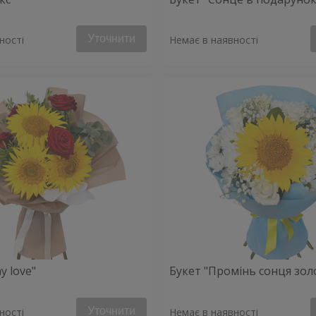
Уточнити
ності
Немає в наявності
y love"
Букет "Промінь сонця зол
Уточнити
ності
Немає в наявності