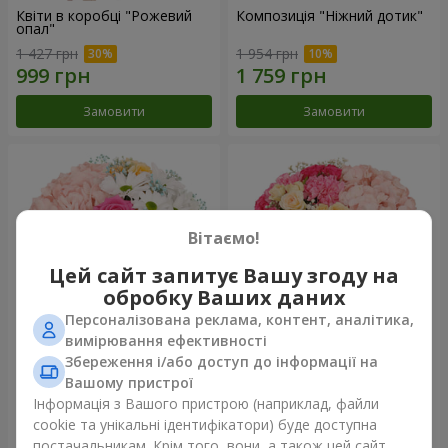
Квіти в коробці "Рожевий
Композиція "Ніжний дотик"
опал"
1 427 грн
1 954 грн
Замовити
Замовити
Вітаємо!
Цей сайт запитує Вашу згоду на
обробку Ваших даних
Персоналізована реклама, контент, аналітика,
вимірювання ефективності
Збереження і/або доступ до інформації на
Квіти в коробці "Щастя не
Квіти в коробці "Соломія"
оминеш"
Вашому пристрої
1 716 грн
2 221 грн
Інформація з Вашого пристрою (наприклад, файли
cookie та унікальні ідентифікатори) буде доступна
постачальникам. Крім того, вони, а також цей сайт