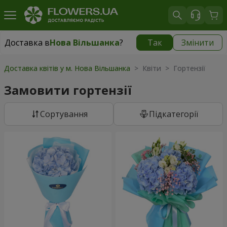
Доставка в
Нова Вільшанка
?
Так
Змінити
Доставка в
Нова Вільшанка
|
безкоштовно
Доставка квітів у м. Нова Вільшанка
> Квіти > Гортензії
Замовити гортензії
Сортування
Підкатегорії