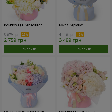
Композиція "Absolute"
Букет "Аріана"
3 679 грн
4 116 грн
Замовити
Замовити
Букет "Римські канікули"
Композиція "Хмарина