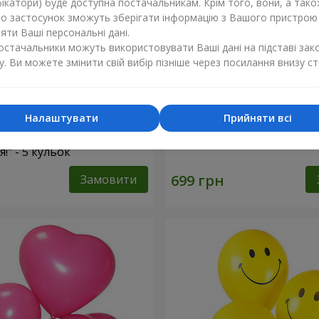
ікатори) буде доступна постачальникам. Крім того, вони, а тако
бо застосунок зможуть зберігати інформацію з Вашого пристрою
ти Ваші персональні дані.
постачальники можуть використовувати Ваші дані на підставі зак
у. Ви можете змінити свій вибір пізніше через посилання внизу ст
Налаштувати
Прийняти всі
ульок "З Днем
Фонтан куль “Сяйво перлі
" - 5 кульок
Замовити