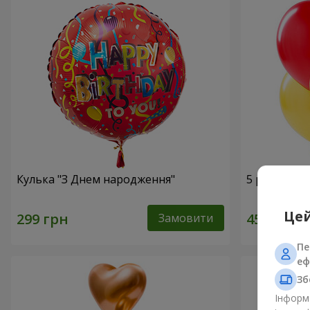
Кулька "З Днем народження"
5 різнокол
Цей
Замовити
Пе
еф
Зб
Інформа