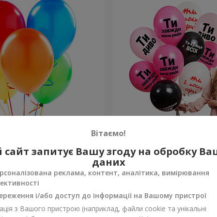
ьорових гелієвих кульок
Колекція кульок для неї "Т
Вітаємо!
кульок
 сайт запитує Вашу згоду на обробку В
Замовити
даних
рсоналізована реклама, контент, аналітика, вимірювання
ективності
ереження і/або доступ до інформації на Вашому пристрої
ція з Вашого пристрою (наприклад, файли cookie та унікальні