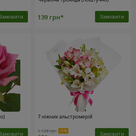
Замовити
Замовити
о)
7 ніжних альстромерій
1 128 грн
Замовити
Замовити