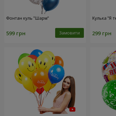
Фонтан куль "Шарм"
Кулька "Я т
Замовити