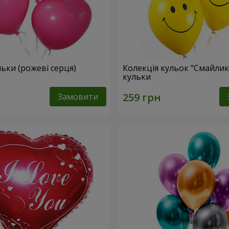
ульки (рожеві серця)
Колекція кульок "Смайлики
кульки
Замовити