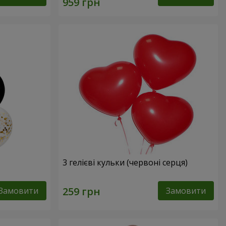
3 гелієві кульки (червоні серця)
Замовити
Замовити