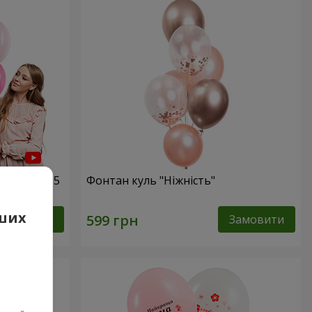
и диво!" - 5
Фонтан куль "Ніжність"
аших
Замовити
Замовити