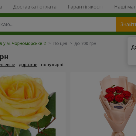
a
Доставка і оплата
Гарантії якості
Наші ма
Знайт
ів у м. Чорноморське 2
> По ціні > до 700 грн
Д
грн
ешевше
дорожче
популярні