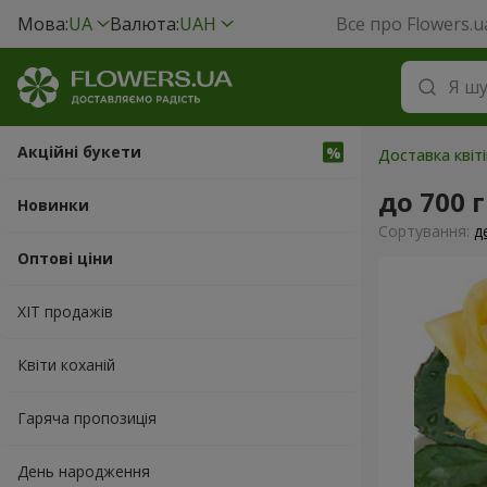
Мова:
UA
Валюта:
UAH
Все про Flowers.u
Акційні букети
Доставка квіт
до 700 
Новинки
Сортування:
д
Оптові ціни
ХІТ продажів
Квіти коханій
Гаряча пропозиція
День народження