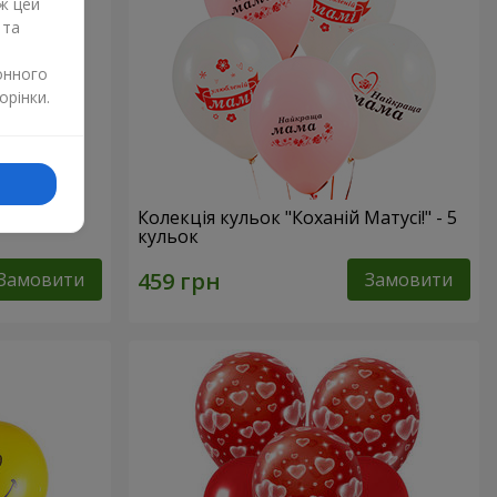
ж цей
 та
онного
орінки.
в”
Колекція кульок "Коханій Матусі!" - 5
кульок
Замовити
Замовити