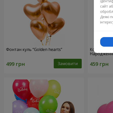
ідентиф
сайт а
обробля
Деякі 
інтерес
Фонтан куль “Golden hearts”
Колекція к
Народження!
Замовити