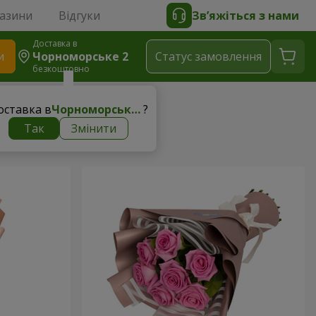
газини
Відгуки
Зв’яжіться з нами
Доставка в
и
Чорноморське 2
Статус замовлення
безкоштовно
оставка в
Чорноморське 2
?
Так
Змінити