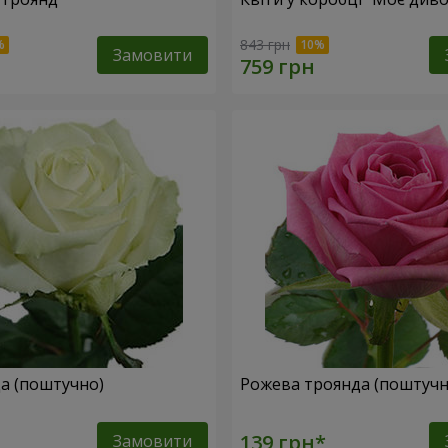
843 грн
Замовити
да (поштучно)
Рожева троянда (поштучн
Замовити