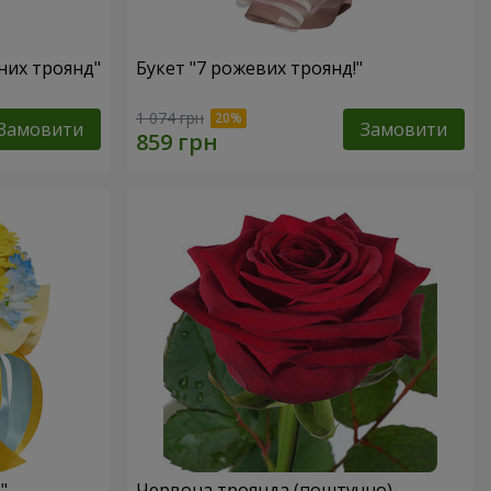
оних троянд"
Букет "7 рожевих троянд!"
1 074 грн
Замовити
Замовити
"
Червона троянда (поштучно)