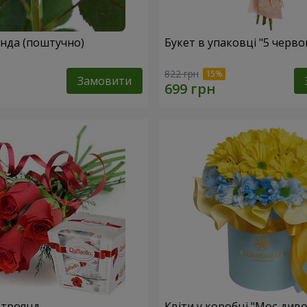
Жовта троянда (поштучно)
Букет в упаковці "5 черв
822 грн
Замовити
 троянд
Квіти у коробці "Моє диво