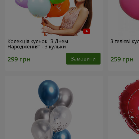
Колекція кульок "З Днем
3 гелієві к
Народження" - 3 кульки
Замовити