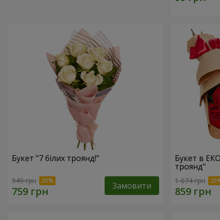
Букет "7 білих троянд!"
Букет в ЕК
троянд"
949 грн
1 074 грн
Замовити