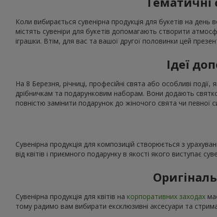
Тематичні 
Коли вибирається сувенірна продукція для букетів на день в
містять сувеніри для букетів допомагають створити атмос
іграшки. Втім, для вас та вашої другої половинки цей презе
Ідеї доп
На 8 Березня, річниці, професійні свята або особливі події, 
дрібничкам та подарунковим наборам. Вони додають святков
повністю замінити подарунок до жіночого свята чи певної с
Сувенірна продукція для композицій створюється з урахуван
від квітів і приємного подарунку в якості якого виступає сув
Оригіналь
Сувенірна продукція для квітів на
корпоративних заходах
має
тому радимо вам вибирати ексклюзивні аксесуари та стриман