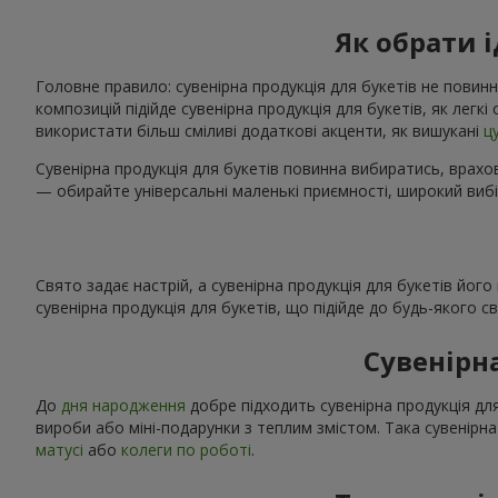
Як обрати 
Головне правило: сувенірна продукція для букетів не повинн
композицій підійде сувенірна продукція для букетів, як легк
використати більш сміливі додаткові акценти, як вишукані
ц
Сувенірна продукція для букетів повинна вибиратись, врахов
— обирайте універсальні маленькі приємності, широкий вибі
Свято задає настрій, а сувенірна продукція для букетів йог
сувенірна продукція для букетів, що підійде до будь-якого 
Сувенірн
До
дня народження
добре підходить сувенірна продукція для
вироби або міні-подарунки з теплим змістом. Така сувенірна
матусі
або
колеги по роботі
.