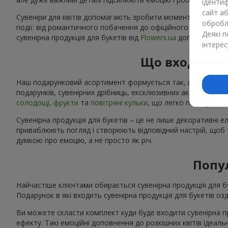
ідентиф
сайт а
Сувеніри для квітів допомагають зробити момент особливим:
обробля
події: від романтичного побачення до офіційного корпорат
Деякі 
сувенірна продукція для букетів від
Flowers.ua
допоможе вам 
інтерес
Що входить д
Наш подарунковий асортимент формується так, щоб кожен клі
подарунків, сувенірних дрібниць, ексклюзивних аксесуарів 
солодощі
,
фрукти
та
повітряні кульки
, що легко поєднуютьс
Сувенірна продукція для букетів – це не лише декоративні 
приваблюють погляд і створюють відповідний настрій, щоб те
думкою про емоцію, а не просто як річ.
Попул
Найчастіше клієнтами обирається сувенірна продукція для бу
Подарунок в які входить сувенірна продукція для букетів 
Ви можете скласти комплект куди буде входити сувенірна пр
ефекту. Такі емоційні доповнення до розкішних квітів ідеа