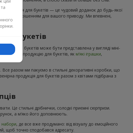
ж цей
 та
а продукція для букетів — це чудовий доданок до будь-якої
 ідеальним рішенням для вашого приводу. Ми впевнені,
онного
орінки.
ї до букетів
укція для букетів може бути представлена у вигляді міні-
a
cувенірну продукцію для букетів, як
м’які іграшки
,
. Все разом ми пакуємо в стильні декоративні коробки, що
нірна продукція для букетів разом з квітами підібрана з
пців
вати. Це стильні дрібнички, солодкі приємні сюрпризи.
рунок, а м’яко його доповнюють.
і набори
, де все вже продумано: від візуалу до емоційного
кий, щоб точно сподобався адресату.