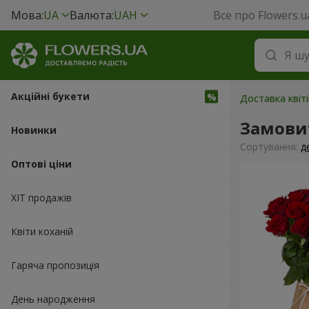
Мова:
UA
Валюта:
UAH
Все про Flowers.u
Акційні букети
Доставка квіті
Замови
Новинки
Сортування:
д
Оптові ціни
ХІТ продажів
Квіти коханій
Гаряча пропозиція
День народження