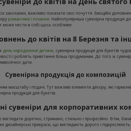
сувеніри до квітів на День святого
сіх закоханих, важливо показати свої почуття. Емоційні доповне
феру
романтики і кохання
. Найпопулярніша сувенірна продукція дл
нт може нести в собі щось особливе.
овнень до квітів на 8 Березня та ін
як
день народження дитини
, сувенірна продукція для букетів чу
ості і роблять привітання більш продуманим. До того ж сувенір
имволічної дати.
Сувенірна продукція до композицій
ням масштабу і подачі. Тут важливі елементи декору, які гармо
енірна продукція для букетів.
ні сувеніри для корпоративних к
 виглядати доречно, стримано, стильно і професійно. Втім, бана
і дизайнерські прикраси, що виглядають дорого і підкреслюють 