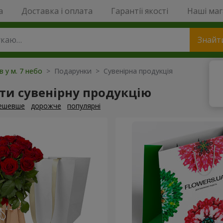
a
Доставка і оплата
Гарантії якості
Наші ма
Знайт
в у м. 7 небо
> Подарунки > Сувенірна продукція
ти сувенірну продукцію
ешевше
дорожче
популярні