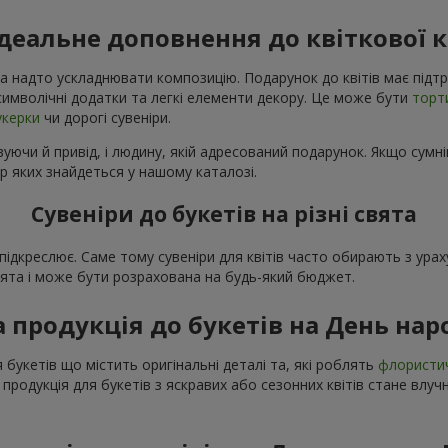
ідеальне доповнення до квіткової 
а надто ускладнювати композицію. Подарунок до квітів має підтр
і символічні додатки та легкі елементи декору. Це може бути
торт
укерки
чи дорогі сувеніри.
уючи й привід, і людину, якій адресований подарунок. Якщо сумні
р яких знайдеться у нашому каталозі.
Сувеніри до букетів на різні свята
о підкреслює. Саме тому сувеніри для квітів часто обирають з ур
свята і може бути розрахована на будь-який бюджет.
а продукція до букетів на День на
 букетів що містить оригінальні деталі та, які роблять
флористи
 продукція для букетів з яскравих або сезонних квітів стане вл