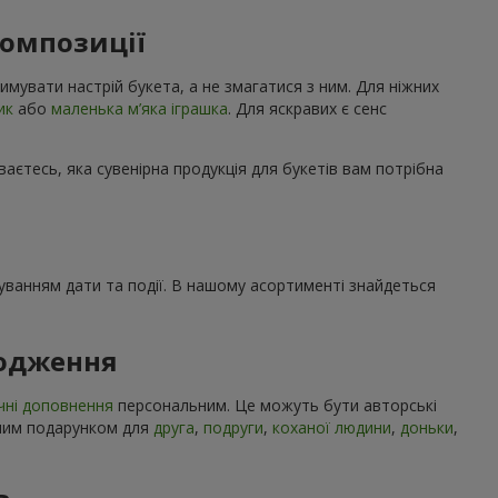
композиції
имувати настрій букета, а не змагатися з ним. Для ніжних
ик
або
маленька м’яка іграшка
. Для яскравих є сенс
ваєтесь, яка сувенірна продукція для букетів вам потрібна
ахуванням дати та події. В нашому асортименті знайдеться
родження
чні доповнення
персональним. Це можуть бути авторські
учним подарунком для
друга
,
подруги
,
коханої людини
,
доньки
,