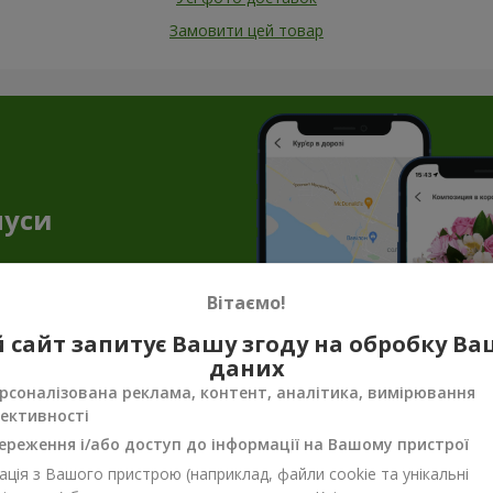
Замовити цей товар
нуси
Вітаємо!
 сайт запитує Вашу згоду на обробку В
даних
рсоналізована реклама, контент, аналітика, вимірювання
ективності
енірна продукція до квіткових подару
ереження і/або доступ до інформації на Вашому пристрої
ало, щоб передати весь настрій, турботу чи ніжність. Саме тут н
ція з Вашого пристрою (наприклад, файли cookie та унікальні
унок завершеним. Сувенірна продукція для букетів — не просто п