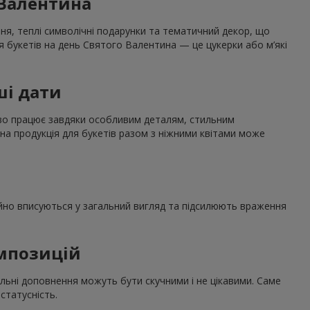
 Валентина
ння, теплі символічні подарунки та тематичний декор, що
я букетів на день Святого Валентина — це цукерки або м’які
ші дати
дово працює завдяки особливим деталям, стильним
на продукція для букетів разом з ніжними квітами може
нійно вписуються у загальний вигляд та підсилюють враження
омпозицій
льні доповнення можуть бути скучними і не цікавими. Саме
статусність.