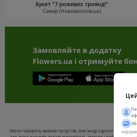
Букет "7 рожевих троянд!"
Самар (Новомосковськ)
Замовляйте в додатку
Flowers.ua і отримуйте бо
Цей
Пе
еф
Сув
Зб
Квіти говорять мовою почуттів. Але іноді одного букета зам
Інформа
але дуже важливі деталі підсилюють емоцію і роблять подар