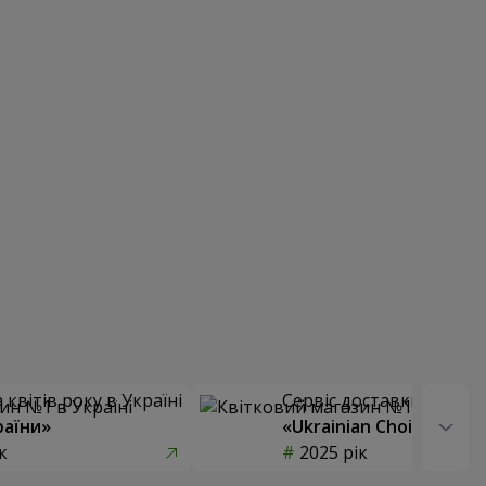
квітів року в Україні
Сервіс доставки квітів
раїни»
«Ukrainian Choice»
к
2025 рік