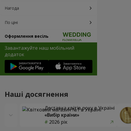
Нагода
По ціні
Оформлення весіль
Завантажуйте наш мобільний
додаток
Наші досягнення
Доставка квітів року в Україні
«Вибір країни»
2026 рік