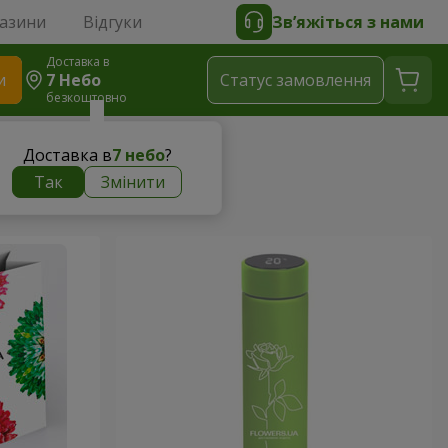
газини
Відгуки
Зв’яжіться з нами
Доставка в
и
7 Небо
Статус замовлення
безкоштовно
Доставка в
7 небо
?
Так
Змінити