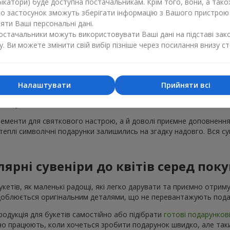
ікатори) буде доступна постачальникам. Крім того, вони, а тако
бо застосунок зможуть зберігати інформацію з Вашого пристрою
 додати тепла, несподіванки або просто щирих емоцій. Сувенірн
ти Ваші персональні дані.
ивного привітання. Важливо лише вибрати влучний презент, що є
постачальники можуть використовувати Ваші дані на підставі зак
зробити чудовий подарунок.
у. Ви можете змінити свій вибір пізніше через посилання внизу ст
о асортименту сувенірної продукці
єнт міг знайти ідеальне доповнення до презенту. Сувенірна прод
Налаштувати
Прийняти всі
та дизайнерських прикрас. Ви можете вибрати в каталозі
Flowers.u
я з будь-якою квітковою композицією.
елементи для святкового настрою, а й доволі приємне доповнення
плі символічні подарунки залишились на згадку надовго. Вся суве
ярні сувеніри до квітів серед поку
кетів, як маленькі радощі, які легко дарувати та приємно отриму
оздоблюється оригінальним деталями, що не перевантажують пода
одукція для букетів самостійно або підібрати
готові подарунков
льно працюють, коли хочеться зробити подарунок швидко, але та