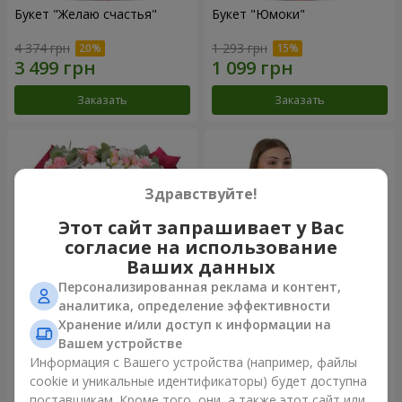
Букет "Желаю счастья"
Букет "Юмоки"
4 374 грн
1 293 грн
Заказать
Заказать
Здравствуйте!
Этот сайт запрашивает у Вас
согласие на использование
Ваших данных
Персонализированная реклама и контент,
аналитика, определение эффективности
Хранение и/или доступ к информации на
Букет "Очарование
Композиция "Белоснежная
нежности"
гармония"
Вашем устройстве
3 749 грн
3 199 грн
Информация с Вашего устройства (например, файлы
cookie и уникальные идентификаторы) будет доступна
поставщикам. Кроме того, они, а также этот сайт или