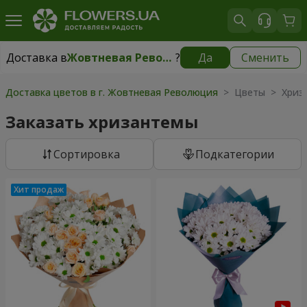
Доставка в
Жовтневая Революция
?
Да
Сменить
Доставка в
Жовтневая Революция
|
бесплатно
Доставка цветов в г. Жовтневая Революция
> Цветы > Хриз
Заказать хризантемы
Cортировка
Подкатегории