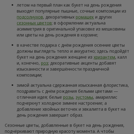
летом на первый план как букет на день рождения
выходят популярные пышные, сочные композиции из
подсолнухов
, декоративных
ромашек
и других
сезонных цветов
; в оформлении актуальна
асимметрия в оригинальной упаковке из мешковины
или цветы на день рождения в корзине;
в качестве подарка с днём рождения осенние цветы
должны выглядеть тепло и аккуратно; здесь подойдёт
букет на день рождения женщине из
хризантем
, калл
и, конечно,
роз
; декоративные акценты добавят
изысканности и завершённости праздничной
композиции;
зимой актуальна сдержанная изысканная флористика,
поздравить с днём рождения белыми цветами —
отличная идея; белые
розы
,
эустомы
, амариллис
подчеркнут холодное зимнее настроение; а
добавление хвойных веточек и эвкалипта в букет на
день рождения завершит образ.
Сезонные цветы, добавленные в букет на день рождения,
подчёркивают природную красоту момента. А чтобы