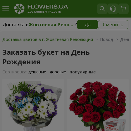
Доставка в
Жовтневая Революция
?
Да
Сменить
Доставка в
Жовтневая Революция
|
бесплатно
Доставка цветов в г. Жовтневая Революция
> Повод > День
Заказать букет на День
Рождения
Cортировка:
дешевые
дорогие
популярные