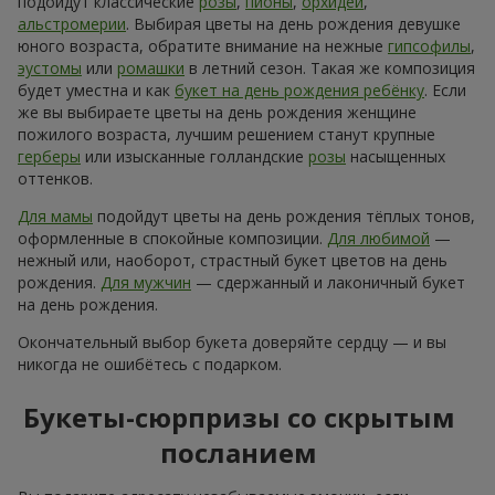
подойдут классические
розы
,
пионы
,
орхидеи
,
альстромерии
. Выбирая цветы на день рождения девушке
юного возраста, обратите внимание на нежные
гипсофилы
,
эустомы
или
ромашки
в летний сезон. Такая же композиция
будет уместна и как
букет на день рождения ребёнку
. Если
же вы выбираете цветы на день рождения женщине
пожилого возраста, лучшим решением станут крупные
герберы
или изысканные голландские
розы
насыщенных
оттенков.
Для мамы
подойдут цветы на день рождения тёплых тонов,
оформленные в спокойные композиции.
Для любимой
—
нежный или, наоборот, страстный букет цветов на день
рождения.
Для мужчин
— сдержанный и лаконичный букет
на день рождения.
Окончательный выбор букета доверяйте сердцу — и вы
никогда не ошибётесь с подарком.
Букеты-сюрпризы со скрытым
посланием