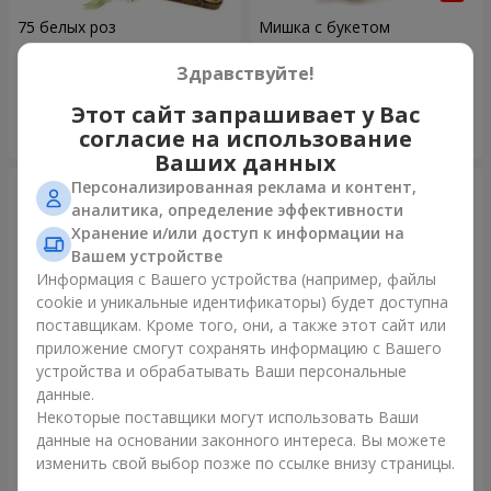
75 белых роз
Мишка с букетом
6 141 грн
2 822 грн
Здравствуйте!
Этот сайт запрашивает у Вас
Заказать
Заказать
согласие на использование
Ваших данных
Персонализированная реклама и контент,
аналитика, определение эффективности
Хранение и/или доступ к информации на
Вашем устройстве
Информация с Вашего устройства (например, файлы
cookie и уникальные идентификаторы) будет доступна
поставщикам. Кроме того, они, а также этот сайт или
приложение смогут сохранять информацию с Вашего
устройства и обрабатывать Ваши персональные
данные.
151 красная роза
Букет "Очей очарованье"
Некоторые поставщики могут использовать Ваши
данные на основании законного интереса. Вы можете
16 180 грн
3 499 грн
изменить свой выбор позже по ссылке внизу страницы.