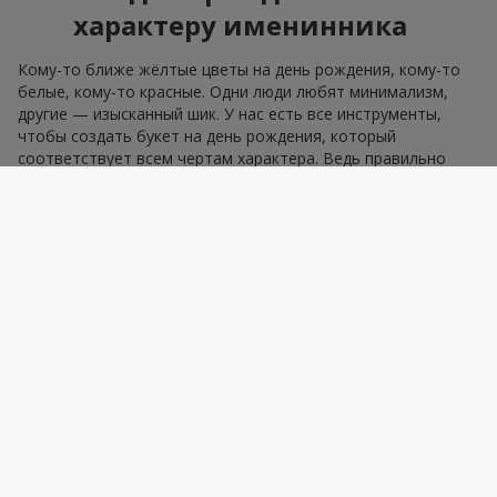
характеру именинника
Кому-то ближе жёлтые цветы на день рождения, кому-то
белые, кому-то красные. Одни люди любят минимализм,
другие — изысканный шик. У нас есть все инструменты,
чтобы создать букет на день рождения, который
соответствует всем чертам характера. Ведь правильно
выбрать цветы — значит попасть в эмоцию. А именно это и
есть цель, которую воплощает подарок — букет на день
рождения.
Корпоративные заказы для
коллег и партнёров
Для бизнес-поздравлений важна сдержанность. Букеты
цветов на день рождения для
коллег или партнёров
должны выглядеть статусно. В этом помогут решения из
раздела
деловому партнёру
. Здесь собраны изысканные
композиции в сдержанном классическом оформлении,
среди которых вы точно найдёте букет на день рождения
как для делового партнёра, так и для коллег по работе.